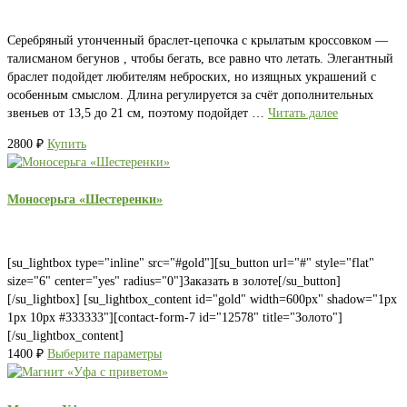
Серебряный утонченный браслет-цепочка с крылатым кроссовком —
талисманом бегунов , чтобы бегать, все равно что летать. Элегантный
браслет подойдет любителям неброских, но изящных украшений с
особенным смыслом. Длина регулируется за счёт дополнительных
звеньев от 13,5 до 21 см, поэтому подойдет …
Читать далее
2800
₽
Купить
Моносерьга «Шестеренки»
[su_lightbox type="inline" src="#gold"][su_button url="#" style="flat"
size="6" center="yes" radius="0"]Заказать в золоте[/su_button]
[/su_lightbox] [su_lightbox_content id="gold" width=600px" shadow="1px
1px 10px #333333"][contact-form-7 id="12578" title="Золото"]
[/su_lightbox_content]
1400
₽
Выберите параметры