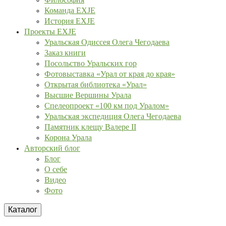
Команда EXJE
История EXJE
Проекты EXJE
Уральская Одиссея Олега Чегодаева
Заказ книги
Посольство Уральских гор
Фотовыставка «Урал от края до края»
Открытая библиотека «Урал»
Высшие Вершины Урала
Спелеопроект «100 км под Уралом»
Уральская экспедиция Олега Чегодаева
Памятник клещу Валере II
Корона Урала
Авторский блог
Блог
О себе
Видео
Фото
Каталог