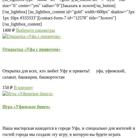
size="6" center="yes" radius="0"]Заказать в золоте[/su_button]
[/su_lightbox] [su_lightbox_content id="gold" width=600px" shadow="1px
1px 10px #333333"][contact-form-7 id="12578" title="Золото"]
[/su_lightbox_content]
1400
₽
Выберите параметры
Открытка «Уфа с приветом»
Открытка для всех, кто любит Уфу и приветы! уфа, уфимский,
салават, башкирия, башкортостан
150
₽
В корзину
Игра «Уфимское бинго»
Наша мастерская находится в городе Уфа, и специально для жителей и
гостей города мы создали эту игру, в которую вы будете играть