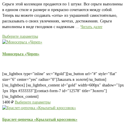
Серьги этой коллекции продаются по 1 штуке. Все серьги выполнены
в едином стиле и размере и прекрасно сочетаются между собой.
Теперь вы можете создавать «сеты» из украшений самостоятельно,
рассказывать о своих увлечениях, мечтах, достижениях. Серьги
выполнены в виде гвоздиков с надежным …
Читать далее
Выберите параметры
Моносерьга «Череп»
[su_lightbox type="inline" src="#gold"][su_button url="#" style="flat"
size="6" center="yes" radius="0"]Заказать в золоте[/su_button]
[/su_lightbox] [su_lightbox_content id="gold" width=600px" shadow="1px
1px 10px #333333"][contact-form-7 id="12578" title="Золото"]
[/su_lightbox_content]
1400
₽
Выберите параметры
Браслет-цепочка «Крылатый кроссовок»