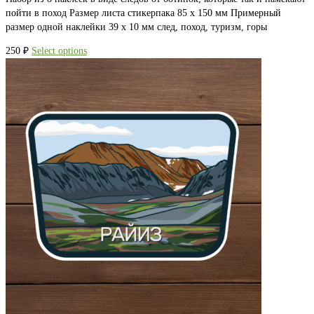
пойти в поход Размер листа стикерпака 85 х 150 мм Примерный
размер одной наклейки 39 х 10 мм след, поход, туризм, горы
250
₽
Select options