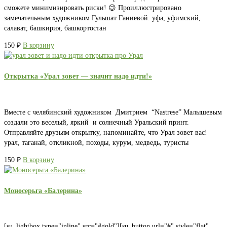
сможете минимизировать риски! 😉 Проиллюстрировано
замечательным художником Гульшат Ганиевой. уфа, уфимский,
салават, башкирия, башкортостан
150
₽
В корзину
Открытка «Урал зовет — значит надо идти!»
Вместе с челябинский художником Дмитрием “Nastrese” Малышевым
создали это веселый, яркий и солнечный Уральский принт.
Отправляйте друзьям открытку, напоминайте, что Урал зовет вас!
урал, таганай, откликной, походы, курум, медведь, туристы
150
₽
В корзину
Моносерьга «Балерина»
[su_lightbox type="inline" src="#gold"][su_button url="#" style="flat"