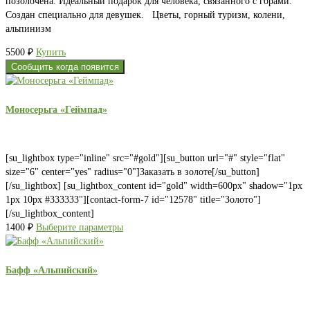
позолочена. Идеальный подарок для человека, связанного с горами.
Создан специально для девушек. Цветы, горный туризм, колени,
альпинизм
5500
₽
Купить
Сообщить когда появится
Моносерьга «Геймпад»
[su_lightbox type="inline" src="#gold"][su_button url="#" style="flat"
size="6" center="yes" radius="0"]Заказать в золоте[/su_button]
[/su_lightbox] [su_lightbox_content id="gold" width=600px" shadow="1px
1px 10px #333333"][contact-form-7 id="12578" title="Золото"]
[/su_lightbox_content]
1400
₽
Выберите параметры
Бафф «Альпийский»