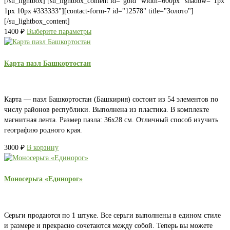
[/su_lightbox] [su_lightbox_content id="gold" width=600px" shadow="1px
1px 10px #333333"][contact-form-7 id="12578" title="Золото"]
[/su_lightbox_content]
1400
₽
Выберите параметры
Карта пазл Башкортостан
Карта — пазл Башкортостан (Башкирия) состоит из 54 элементов по
числу районов республики. Выполнена из пластика. В комплекте
магнитная лента. Размер пазла: 36х28 см. Отличный способ изучить
географию родного края.
3000
₽
В корзину
Моносерьга «Единорог»
Серьги продаются по 1 штуке. Все серьги выполнены в едином стиле
и размере и прекрасно сочетаются между собой. Теперь вы можете