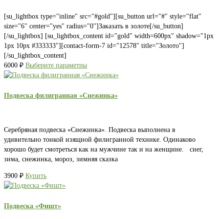
[su_lightbox type="inline" src="#gold"][su_button url="#" style="flat"
size="6" center="yes" radius="0"]Заказать в золоте[/su_button]
[/su_lightbox] [su_lightbox_content id="gold" width=600px" shadow="1px
1px 10px #333333"][contact-form-7 id="12578" title="Золото"]
[/su_lightbox_content]
6000
₽
Выберите параметры
Подвеска филигранная «Снежинка»
Серебряная подвеска «Снежинка». Подвеска выполнена в
удивительно тонкой изящной филигранной технике. Одинаково
хорошо будет смотреться как на мужчине так и на женщине. снег,
зима, снежинка, мороз, зимняя сказка
3900
₽
Купить
Подвеска «Фишт»