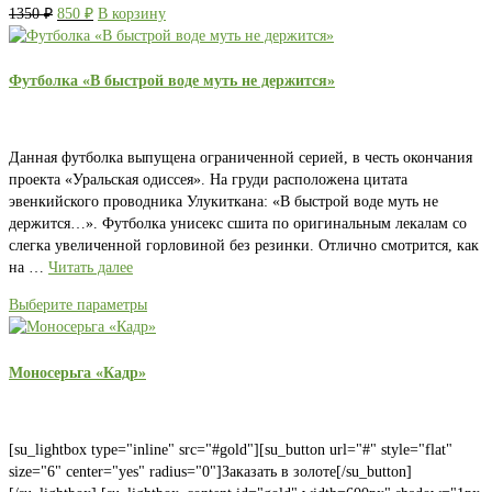
Первоначальная
Текущая
1350
₽
850
₽
В корзину
цена
цена:
составляла
850 ₽.
1350 ₽.
Футболка «В быстрой воде муть не держится»
Данная футболка выпущена ограниченной серией, в честь окончания
проекта «Уральская одиссея». На груди расположена цитата
эвенкийского проводника Улукиткана: «В быстрой воде муть не
держится…». Футболка унисекс сшита по оригинальным лекалам со
слегка увеличенной горловиной без резинки. Отлично смотрится, как
на …
Читать далее
Выберите параметры
Моносерьга «Кадр»
[su_lightbox type="inline" src="#gold"][su_button url="#" style="flat"
size="6" center="yes" radius="0"]Заказать в золоте[/su_button]