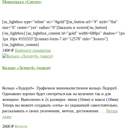
Моносерьга «Спелео»
[su_lightbox type="inline" src="#gold"][su_button url="#" style="flat"
size="6" center="yes" radius="0"]Заказать в золоте[/su_button]
[/su_lightbox] [su_lightbox_content id="gold" width=600px" shadow="1px
1px 10px #333333"][contact-form-7 id="12578" title="Золото"]
[/su_lightbox_content]
1400
₽
Выберите параметры
Кольцо «Ледоруб» (макси)
Кольцо «Ледоруб». Графичное минималистичное кольцо Ледоруб.
Одинаково хорошо будет смотреться как на мужчине так и для
женщине. Выполнено в 2х размерах: мини (16мм) и макси (18мм)
Теперь вы можете создавать «сеты» из украшений самостоятельно,
рассказывать о своих увлечениях, мечтах, достижениях. …
Читать
далее
2600
₽
Купить