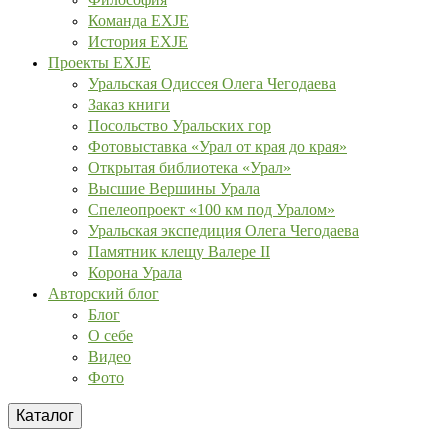
Команда EXJE
История EXJE
Проекты EXJE
Уральская Одиссея Олега Чегодаева
Заказ книги
Посольство Уральских гор
Фотовыставка «Урал от края до края»
Открытая библиотека «Урал»
Высшие Вершины Урала
Спелеопроект «100 км под Уралом»
Уральская экспедиция Олега Чегодаева
Памятник клещу Валере II
Корона Урала
Авторский блог
Блог
О себе
Видео
Фото
Каталог