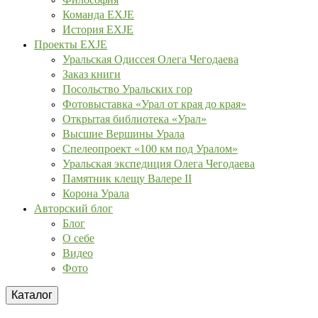
Команда EXJE
История EXJE
Проекты EXJE
Уральская Одиссея Олега Чегодаева
Заказ книги
Посольство Уральских гор
Фотовыставка «Урал от края до края»
Открытая библиотека «Урал»
Высшие Вершины Урала
Спелеопроект «100 км под Уралом»
Уральская экспедиция Олега Чегодаева
Памятник клещу Валере II
Корона Урала
Авторский блог
Блог
О себе
Видео
Фото
Каталог