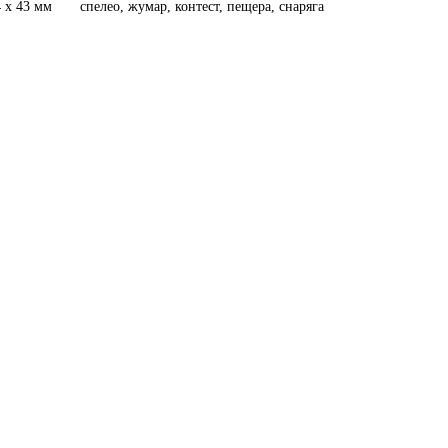
64 х 43 мм спелео, жумар, контест, пещера, снаряга