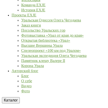
Команда EXJE
История EXJE
Проекты EXJE
Уральская Одиссея Олега Чегодаева
Заказ книги
Посольство Уральских гор
Фотовыставка «Урал от края до края»
Открытая библиотека «Урал»
Высшие Вершины Урала
Спелеопроект «100 км под Уралом»
Уральская экспедиция Олега Чегодаева
Памятник клещу Валере II
Корона Урала
Авторский блог
Блог
О себе
Видео
Фото
Каталог