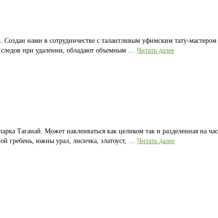
а. Создан нами в сотрудничестве с талантливым уфимским тату-мастером
ет следов при удалении, обладают объемным …
Читать далее
рка Таганай. Может наклеиваться как целиком так и разделенная на ча
й гребень, южны урал, лисичка, златоуст, …
Читать далее