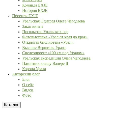
Команда EXJE
История EXJE
Проекты EXJE
Уральская Одиссея Олега Чегодаева
Заказ книги
Посольство Уральских гор
Фотовыставка «Урал от края до края»
Открытая библиотека «Урал»
Высшие Вершины Урала
Спелеопроект «100 км под Уралом»
Уральская экспедиция Олега Чегодаева
Памятник клещу Валере II
Корона Урала
Авторский блог
Блог
О себе
Видео
Фото
Каталог