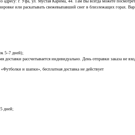
по адресу: г. Уфа, ул. Мустая Карима, 44. Там Вы всегда можете посмот
енировке или раскатывать свежевыпавший снег в близлежащих горах. Вар
ок 5–7 дней);
я доставки рассчитывается индивидуально. День отправки заказа не вход
 «Футболки и шапки», бесплатная доставка не действует
5 дней;