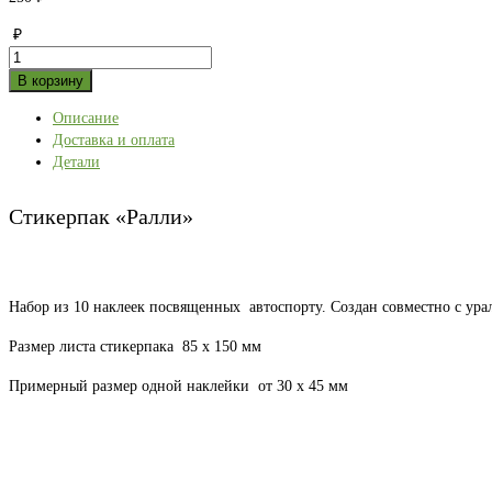
₽
Количество
товара
В корзину
Стикерпак
Описание
«Ралли»
Доставка и оплата
Детали
Стикерпак «Ралли»
Набор из 10 наклеек посвященных автоспорту. Создан совместно с у
Размер листа стикерпака 85 х 150 мм
Примерный размер одной наклейки от 30 х 45 мм