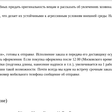
ых придать оригинальность вещам и рассказать об увлечениях хозяина
что делает их устойчивыми к агрессивным условиям внешней среды. Нак
», готовы к отправке. Исполнение заказа и передача его доставщику осу
ень оформления. Если покупка оформлена после 12.00 (Московского време
 (подгонка длины, нанесение надписи и т.п.), увеличивается на 1 рабо
ичии такой возможности. Почти всегда мы идем на встречу срочным заказ
 номер мобильного телефона сообщение об отправке.
ине)