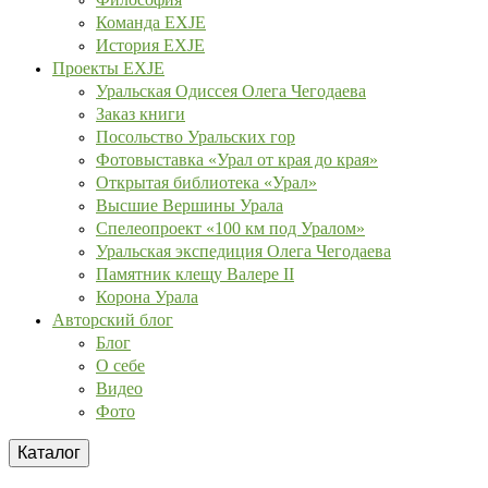
Команда EXJE
История EXJE
Проекты EXJE
Уральская Одиссея Олега Чегодаева
Заказ книги
Посольство Уральских гор
Фотовыставка «Урал от края до края»
Открытая библиотека «Урал»
Высшие Вершины Урала
Спелеопроект «100 км под Уралом»
Уральская экспедиция Олега Чегодаева
Памятник клещу Валере II
Корона Урала
Авторский блог
Блог
О себе
Видео
Фото
Каталог