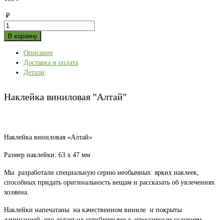
₽
Количество
товара
В корзину
Наклейка
Описание
виниловая
Доставка и оплата
"Алтай"
Детали
Наклейка виниловая "Алтай"
Наклейка виниловая «Алтай»
Размер наклейки: 63 х 47 мм
Мы разработали специальную серию необычных ярких наклеек,
способных придать оригинальность вещам и рассказать об увлечениях
хозяина.
Наклейки напечатаны на качественном виниле и покрыты
ламинацией, что делает их устойчивыми к агрессивным условиям