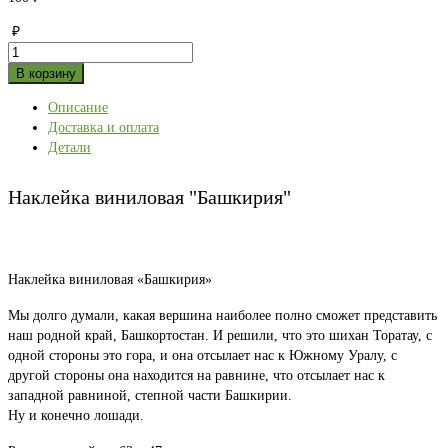
₽
Количество
товара
В корзину
Наклейка
Описание
виниловая
Доставка и оплата
"Башкирия"
Детали
Наклейка виниловая "Башкирия"
Наклейка виниловая «Башкирия»
Мы долго думали, какая вершина наиболее полно сможет представить
наш родной край, Башкортостан. И решили, что это шихан Торатау, с
одной стороны это гора, и она отсылает нас к Южному Уралу, с
другой стороны она находится на равнине, что отсылает нас к
западной равниной, степной части Башкирии.
Ну и конечно лошади.