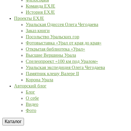
Команда EXJE
История EXJE
Проекты EXJE
Уральская Одиссея Олега Чегодаева
Заказ книги
Посольство Уральских гор
Фотовыставка «Урал от края до края»
Открытая библиотека «Урал»
Высшие Вершины Урала
Спелеопроект «100 км под Уралом»
Уральская экспедиция Олега Чегодаева
Памятник клещу Валере II
Корона Урала
Авторский блог
Блог
О себе
Видео
Фото
Каталог