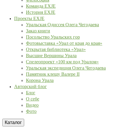
Команда EXJE
История EXJE
Проекты EXJE
Уральская Одиссея Олега Чегодаева
Заказ книги
Посольство Уральских гор
Фотовыставка «Урал от края до края»
Открытая библиотека «Урал»
Высшие Вершины Урала
Спелеопроект «100 км под Уралом»
Уральская экспедиция Олега Чегодаева
Памятник клещу Валере II
Корона Урала
Авторский блог
Блог
О себе
Видео
Фото
Каталог