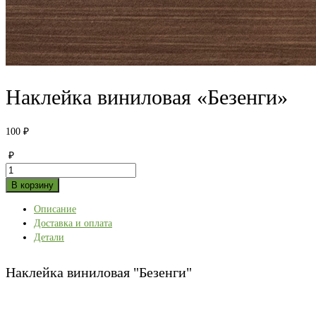
Наклейка виниловая «Безенги»
100
₽
₽
Количество
товара
В корзину
Наклейка
Описание
виниловая
Доставка и оплата
"Безенги"
Детали
Наклейка виниловая "Безенги"