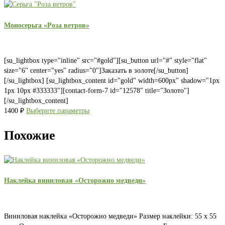
Моносерьга «Роза ветров»
[su_lightbox type="inline" src="#gold"][su_button url="#" style="flat"
size="6" center="yes" radius="0"]Заказать в золоте[/su_button]
[/su_lightbox] [su_lightbox_content id="gold" width=600px" shadow="1px
1px 10px #333333"][contact-form-7 id="12578" title="Золото"]
[/su_lightbox_content]
1400
₽
Выберите параметры
Похожие
Наклейка виниловая «Осторожно медведи»
Виниловая наклейка «Осторожно медведи» Размер наклейки: 55 х 55