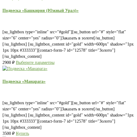
Подвеска «Башкирия (Южный Урал)»
[su_lightbox type="inline" src="#gold"][su_button url="#" style="flat"
size="6" center="yes" radius="0"]Заказать в золоте[/su_button]
[/su_lightbox] [su_lightbox_content id="gold" width=600px" shadow="1px
1px 10px #333333"][contact-form-7 id="12578" title="Золото"]
[/su_lightbox_content]
2900
₽
Выберите параметры
Подвеска «Манарага»
[su_lightbox type="inline" src="#gold"][su_button url="#" style="flat"
size="6" center="yes" radius="0"]Заказать в золоте[/su_button]
[/su_lightbox] [su_lightbox_content id="gold" width=600px" shadow="1px
1px 10px #333333"][contact-form-7 id="12578" title="Золото"]
[/su_lightbox_content]
3500
₽
Купить