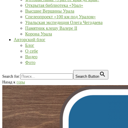
Открытая библиотека «Урал»
Высшие Вершины Урала
Спелеопроект «100 км под Уралом»
Уральская экспедиция Олега Чегодаева
Памятник клещу Валере II
Корона Урала
Авторский блог
Блог
О себе
Видео
Фото
Search for:
Search Button
Назад к
горы