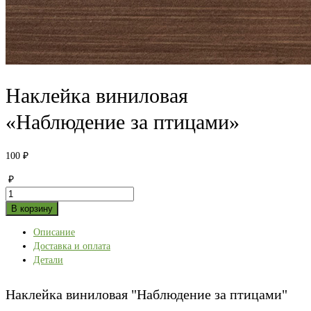
Наклейка виниловая
«Наблюдение за птицами»
100
₽
₽
Количество
товара
В корзину
Наклейка
Описание
виниловая
Доставка и оплата
"Наблюдение
Детали
за
птицами"
Наклейка виниловая "Наблюдение за птицами"