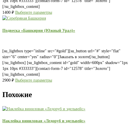
1px 10px #333333"][contact-form-7 id="12578" title="Золото"]
[/su_lightbox_content]
1400
₽
Выберите параметры
Подвеска «Башкирия (Южный Урал)»
[su_lightbox type="inline" src="#gold"][su_button url="#" style="flat"
size="6" center="yes" radius="0"]Заказать в золоте[/su_button]
[/su_lightbox] [su_lightbox_content id="gold" width=600px" shadow="1px
1px 10px #333333"][contact-form-7 id="12578" title="Золото"]
[/su_lightbox_content]
2900
₽
Выберите параметры
Похожие
Наклейка виниловая «Ледоруб и эдельвейс»