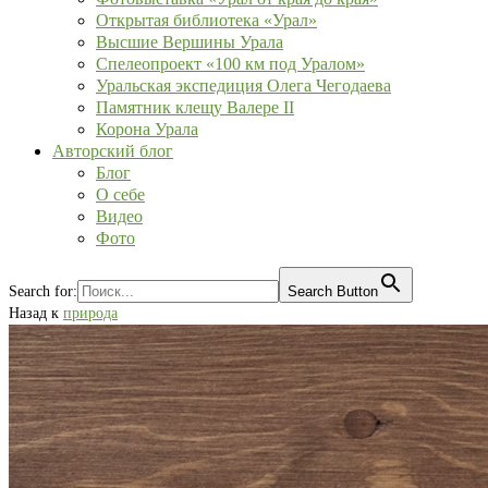
Открытая библиотека «Урал»
Высшие Вершины Урала
Спелеопроект «100 км под Уралом»
Уральская экспедиция Олега Чегодаева
Памятник клещу Валере II
Корона Урала
Авторский блог
Блог
О себе
Видео
Фото
Search for:
Search Button
Назад к
природа