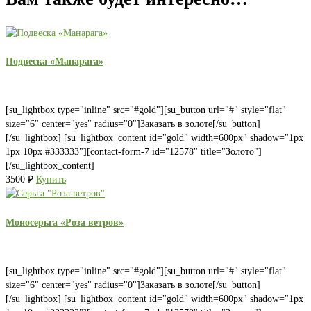
Подвеска «Манарага»
[su_lightbox type="inline" src="#gold"][su_button url="#" style="flat"
size="6" center="yes" radius="0"]Заказать в золоте[/su_button]
[/su_lightbox] [su_lightbox_content id="gold" width=600px" shadow="1px
1px 10px #333333"][contact-form-7 id="12578" title="Золото"]
[/su_lightbox_content]
3500
₽
Купить
Моносерьга «Роза ветров»
[su_lightbox type="inline" src="#gold"][su_button url="#" style="flat"
size="6" center="yes" radius="0"]Заказать в золоте[/su_button]
[/su_lightbox] [su_lightbox_content id="gold" width=600px" shadow="1px