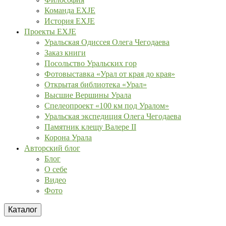
Команда EXJE
История EXJE
Проекты EXJE
Уральская Одиссея Олега Чегодаева
Заказ книги
Посольство Уральских гор
Фотовыставка «Урал от края до края»
Открытая библиотека «Урал»
Высшие Вершины Урала
Спелеопроект «100 км под Уралом»
Уральская экспедиция Олега Чегодаева
Памятник клещу Валере II
Корона Урала
Авторский блог
Блог
О себе
Видео
Фото
Каталог