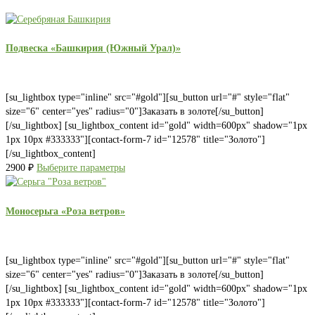
Подвеска «Башкирия (Южный Урал)»
[su_lightbox type="inline" src="#gold"][su_button url="#" style="flat"
size="6" center="yes" radius="0"]Заказать в золоте[/su_button]
[/su_lightbox] [su_lightbox_content id="gold" width=600px" shadow="1px
1px 10px #333333"][contact-form-7 id="12578" title="Золото"]
[/su_lightbox_content]
2900
₽
Выберите параметры
Моносерьга «Роза ветров»
[su_lightbox type="inline" src="#gold"][su_button url="#" style="flat"
size="6" center="yes" radius="0"]Заказать в золоте[/su_button]
[/su_lightbox] [su_lightbox_content id="gold" width=600px" shadow="1px
1px 10px #333333"][contact-form-7 id="12578" title="Золото"]