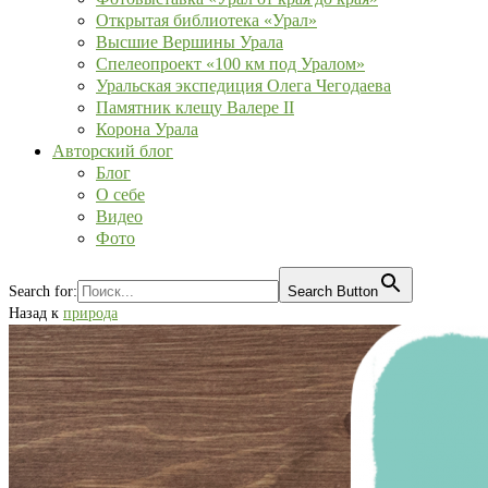
Открытая библиотека «Урал»
Высшие Вершины Урала
Спелеопроект «100 км под Уралом»
Уральская экспедиция Олега Чегодаева
Памятник клещу Валере II
Корона Урала
Авторский блог
Блог
О себе
Видео
Фото
Search for:
Search Button
Назад к
природа