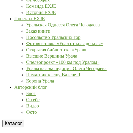
Команда EXJE
История EXJE
Проекты EXJE
Уральская Одиссея Олега Чегодаева
Заказ книги
Посольство Уральских гор
Фотовыставка «Урал от края до края»
Открытая библиотека «Урал»
Высшие Вершины Урала
Спелеопроект «100 км под Уралом»
Уральская экспедиция Олега Чегодаева
Памятник клещу Валере II
Корона Урала
Авторский блог
Блог
О себе
Видео
Фото
Каталог