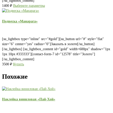
[/su_lightbox_content]
1400
₽
Выберите параметры
Подвеска «Манарага»
[su_lightbox type="inline" src="#gold"][su_button url="#" style="flat"
size="6" center="yes" radius="0"]Заказать в золоте[/su_button]
[/su_lightbox] [su_lightbox_content id="gold" width=600px" shadow="1px
1px 10px #333333"][contact-form-7 id="12578" title="Золото"]
[/su_lightbox_content]
3500
₽
Купить
Похожие
Наклейка виниловая «Пай-Хой»