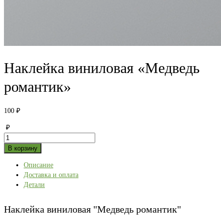
Наклейка виниловая «Медведь
романтик»
100
₽
₽
Количество
товара
В корзину
Наклейка
Описание
виниловая
Доставка и оплата
"Медведь
Детали
романтик"
Наклейка виниловая "Медведь романтик"