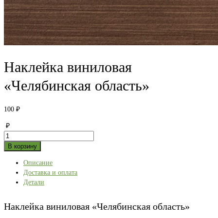
Наклейка виниловая
«Челябинская область»
100
₽
₽
Количество
товара
В корзину
Наклейка
Описание
виниловая
Доставка и оплата
«Челябинская
Детали
область»
Наклейка виниловая «Челябинская область»