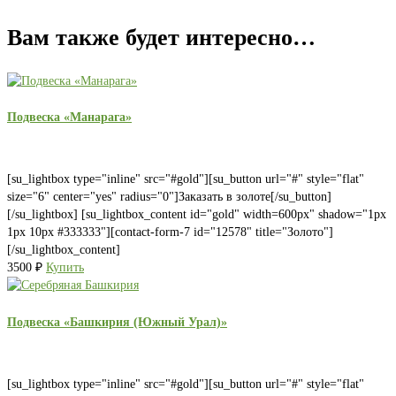
Вам также будет интересно…
Подвеска «Манарага»
[su_lightbox type="inline" src="#gold"][su_button url="#" style="flat"
size="6" center="yes" radius="0"]Заказать в золоте[/su_button]
[/su_lightbox] [su_lightbox_content id="gold" width=600px" shadow="1px
1px 10px #333333"][contact-form-7 id="12578" title="Золото"]
[/su_lightbox_content]
3500
₽
Купить
Подвеска «Башкирия (Южный Урал)»
[su_lightbox type="inline" src="#gold"][su_button url="#" style="flat"