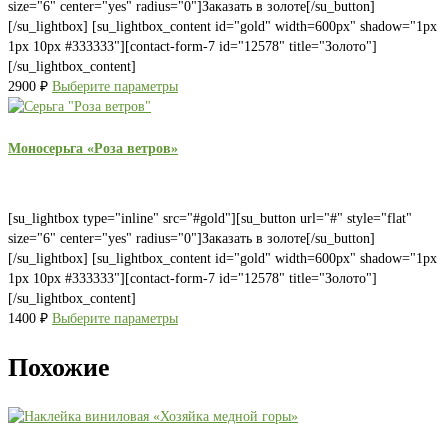
size="6" center="yes" radius="0"]Заказать в золоте[/su_button]
[/su_lightbox] [su_lightbox_content id="gold" width=600px" shadow="1px
1px 10px #333333"][contact-form-7 id="12578" title="Золото"]
[/su_lightbox_content]
2900
₽
Выберите параметры
Моносерьга «Роза ветров»
[su_lightbox type="inline" src="#gold"][su_button url="#" style="flat"
size="6" center="yes" radius="0"]Заказать в золоте[/su_button]
[/su_lightbox] [su_lightbox_content id="gold" width=600px" shadow="1px
1px 10px #333333"][contact-form-7 id="12578" title="Золото"]
[/su_lightbox_content]
1400
₽
Выберите параметры
Похожие