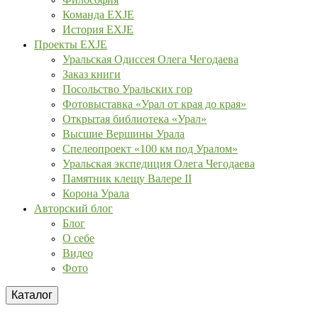
Команда EXJE
История EXJE
Проекты EXJE
Уральская Одиссея Олега Чегодаева
Заказ книги
Посольство Уральских гор
Фотовыставка «Урал от края до края»
Открытая библиотека «Урал»
Высшие Вершины Урала
Спелеопроект «100 км под Уралом»
Уральская экспедиция Олега Чегодаева
Памятник клещу Валере II
Корона Урала
Авторский блог
Блог
О себе
Видео
Фото
Каталог