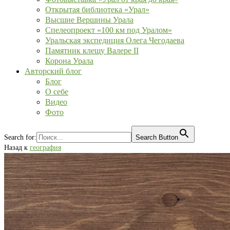
Открытая библиотека «Урал»
Высшие Вершины Урала
Спелеопроект «100 км под Уралом»
Уральская экспедиция Олега Чегодаева
Памятник клещу Валере II
Корона Урала
Авторский блог
Блог
О себе
Видео
Фото
Search for:
Search Button
Назад к
география