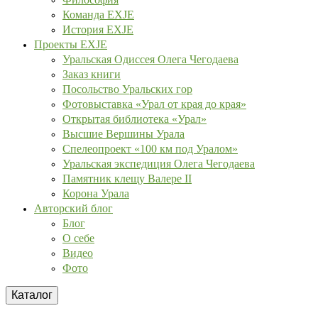
Команда EXJE
История EXJE
Проекты EXJE
Уральская Одиссея Олега Чегодаева
Заказ книги
Посольство Уральских гор
Фотовыставка «Урал от края до края»
Открытая библиотека «Урал»
Высшие Вершины Урала
Спелеопроект «100 км под Уралом»
Уральская экспедиция Олега Чегодаева
Памятник клещу Валере II
Корона Урала
Авторский блог
Блог
О себе
Видео
Фото
Каталог