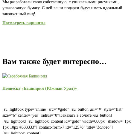
Мы разработали свою собственную, с уникальными рисунками,
упаковочную бумагу. С ней ваши подарки будут иметь идеальный
законченный вид!
Посмотреть варианты
Вам также будет интересно…
Подвеска «Башкирия (Южный Урал)»
[su_lightbox type="inline" src="#gold"][su_button url="#" style="flat"
size="6" center="yes" radius="0"]Заказать в золоте[/su_button]
[/su_lightbox] [su_lightbox_content id="gold" width=600px" shadow="1px
1px 10px #333333"][contact-form-7 id="12578" title="Золото"]
[/su_lightbox_content]