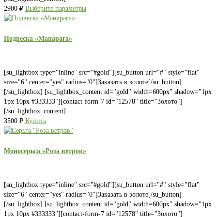
2900
₽
Выберите параметры
Подвеска «Манарага»
[su_lightbox type="inline" src="#gold"][su_button url="#" style="flat"
size="6" center="yes" radius="0"]Заказать в золоте[/su_button]
[/su_lightbox] [su_lightbox_content id="gold" width=600px" shadow="1px
1px 10px #333333"][contact-form-7 id="12578" title="Золото"]
[/su_lightbox_content]
3500
₽
Купить
Моносерьга «Роза ветров»
[su_lightbox type="inline" src="#gold"][su_button url="#" style="flat"
size="6" center="yes" radius="0"]Заказать в золоте[/su_button]
[/su_lightbox] [su_lightbox_content id="gold" width=600px" shadow="1px
1px 10px #333333"][contact-form-7 id="12578" title="Золото"]