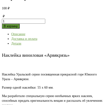
100
₽
₽
Количество
товара
В корзину
Наклейка
Описание
виниловая
Доставка и оплата
«Арвякрязь»
Детали
Наклейка виниловая «Арвякрязь»
Наклейка Уральской серии посвященная прекрасной горе Южного
Урала – Арвякрязи.
Размер одной наклейки: 55 х 60 мм.
Мы разработали специальную серию необычных ярких наклеек,
способных придать оригинальность вещам и рассказать об увлечениях