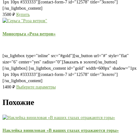
1px 10px #333333"][contact-form-7 id="12578" title="Золото"]
[/su_lightbox_content]
3500
₽
Купить
Моносерьга «Роза ветров»
[su_lightbox type="inline" src="#gold"][su_button url="#" style="flat"
size="6" center="yes" radius="0"]Заказать в золоте[/su_button]
[/su_lightbox] [su_lightbox_content id="gold" width=600px" shadow="1px
1px 10px #333333"][contact-form-7 id="12578" title="Золото"]
[/su_lightbox_content]
1400
₽
Выберите параметры
Похожие
Наклейка виниловая «В наших глазах отражаются горы»