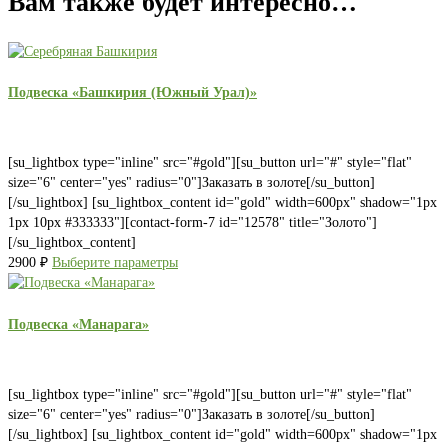
Вам также будет интересно…
Подвеска «Башкирия (Южный Урал)»
[su_lightbox type="inline" src="#gold"][su_button url="#" style="flat"
size="6" center="yes" radius="0"]Заказать в золоте[/su_button]
[/su_lightbox] [su_lightbox_content id="gold" width=600px" shadow="1px
1px 10px #333333"][contact-form-7 id="12578" title="Золото"]
[/su_lightbox_content]
2900
₽
Выберите параметры
Подвеска «Манарага»
[su_lightbox type="inline" src="#gold"][su_button url="#" style="flat"
size="6" center="yes" radius="0"]Заказать в золоте[/su_button]
[/su_lightbox] [su_lightbox_content id="gold" width=600px" shadow="1px