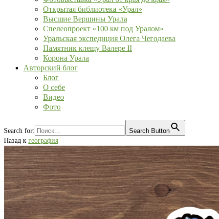
Открытая библиотека «Урал»
Высшие Вершины Урала
Спелеопроект «100 км под Уралом»
Уральская экспедиция Олега Чегодаева
Памятник клещу Валере II
Корона Урала
Авторский блог
Блог
О себе
Видео
Фото
Search for:
Search Button
Назад к
география