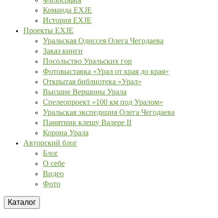
Команда EXJE
История EXJE
Проекты EXJE
Уральская Одиссея Олега Чегодаева
Заказ книги
Посольство Уральских гор
Фотовыставка «Урал от края до края»
Открытая библиотека «Урал»
Высшие Вершины Урала
Спелеопроект «100 км под Уралом»
Уральская экспедиция Олега Чегодаева
Памятник клещу Валере II
Корона Урала
Авторский блог
Блог
О себе
Видео
Фото
Каталог