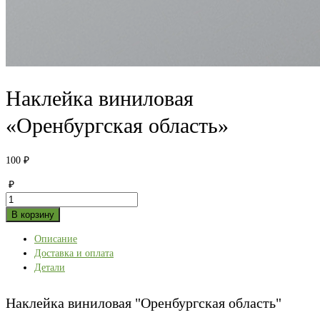
Наклейка виниловая
«Оренбургская область»
100
₽
₽
Количество
товара
В корзину
Наклейка
Описание
виниловая
Доставка и оплата
"Оренбургская
Детали
область"
Наклейка виниловая "Оренбургская область"