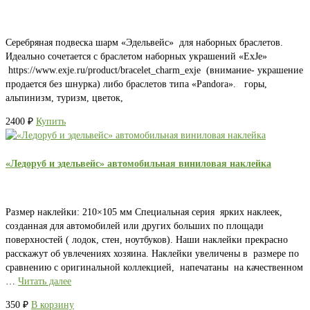
Серебряная подвеска шарм «Эдельвейс» для наборных браслетов.
Идеально сочетается с браслетом наборных украшений «ExJe»
https://www.exje.ru/product/bracelet_charm_exje (внимание- украшение
продается без шнурка) либо браслетов типа «Pandora». горы,
альпинизм, туризм, цветок,
2400
₽
Купить
«Ледоруб и эдельвейс» автомобильная виниловая наклейка
Размер наклейки: 210×105 мм Специальная серия ярких наклеек,
созданная для автомобилей или других больших по площади
поверхностей ( лодок, стен, ноутбуков). Наши наклейки прекрасно
расскажут об увлечениях хозяина. Наклейки увеличены в размере по
сравнению с оригинальной коллекцией, напечатаны на качественном
…
Читать далее
350
₽
В корзину