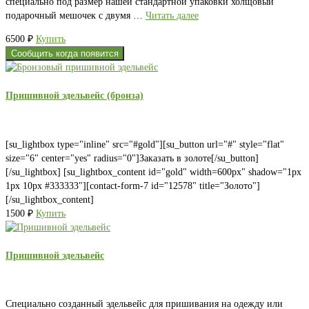
специально под размер нашей стандартной упаковки холщовый
подарочный мешочек с двумя …
Читать далее
6500
₽
Купить
Сообщить когда появится
Пришивной эдельвейс (бронза)
[su_lightbox type="inline" src="#gold"][su_button url="#" style="flat"
size="6" center="yes" radius="0"]Заказать в золоте[/su_button]
[/su_lightbox] [su_lightbox_content id="gold" width=600px" shadow="1px
1px 10px #333333"][contact-form-7 id="12578" title="Золото"]
[/su_lightbox_content]
1500
₽
Купить
Пришивной эдельвейс
Специально созданный эдельвейс для пришивания на одежду или