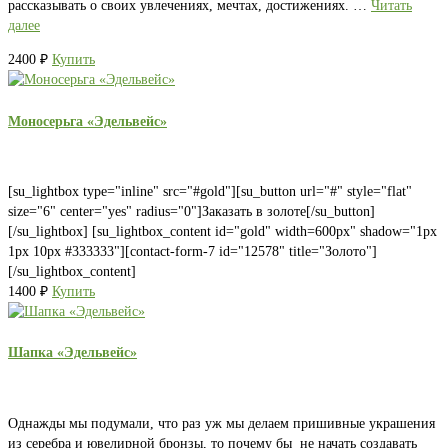
рассказывать о своих увлечениях, мечтах, достижениях. …
Читать
далее
2400
₽
Купить
Моносерьга «Эдельвейс»
[su_lightbox type="inline" src="#gold"][su_button url="#" style="flat"
size="6" center="yes" radius="0"]Заказать в золоте[/su_button]
[/su_lightbox] [su_lightbox_content id="gold" width=600px" shadow="1px
1px 10px #333333"][contact-form-7 id="12578" title="Золото"]
[/su_lightbox_content]
1400
₽
Купить
Шапка «Эдельвейс»
Однажды мы подумали, что раз уж мы делаем пришивные украшения
из серебра и ювелирной бронзы, то почему бы не начать создавать