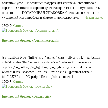
головной убор. Идеальный подарок для человека, связанного с
горами. Одинаково хорошо будет смотреться как на мужчине, так и
на женщине. ПОДАРОЧНАЯ УПАКОВКА Специально для наших
украшений мы разработали фирменную подарочную …
Читать далее
2500
₽
Купить
Бронзовый брелок «Альпинистский»
[su_lightbox type="inline" src="#silver" class="silver-trink"][su_button
url="#" style="flat" size="6" center="yes" radius="0"]Заказать в
серебре[/su_button][/su_lightbox] [su_lightbox_content id="silver"
width=600px" shadow="1px 1px 10px #333333"][contact-form-7
id="12578" title="Серебро"][/su_lightbox_content]
1500
₽
Купить
Бронзовый брелок «Эдельвейс»