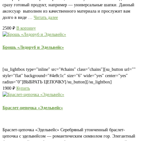
сразу готовый продукт, например — универсальные шапки. Данный
аксессуар выполнен из качественного материала и прослужит вам
долго в виде …
Читать далее
2500
₽
В корзину
Брошь «Ледоруб и Эдельвейс»
[su_lightbox type="inline" src="#chains" class="chains"][su_button url=""
style="flat" background="#4e8c1c" size="6" wide="yes" center="yes"
radius="0"]ВЫБРАТЬ ЦЕПОЧКУ[/su_button][/su_lightbox]
1900
₽
Купить
Браслет-цепочка «Эдельвейс»
Браслет-цепочка «Эдельвейс» Серебряный утонченный браслет-
цепочка с эдельвейсом — романтическим символом гор. Элегантный