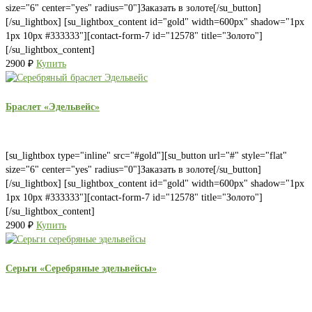
size="6" center="yes" radius="0"]Заказать в золоте[/su_button]
[/su_lightbox] [su_lightbox_content id="gold" width=600px" shadow="1px
1px 10px #333333"][contact-form-7 id="12578" title="Золото"]
[/su_lightbox_content]
2900
₽
Купить
Браслет «Эдельвейс»
[su_lightbox type="inline" src="#gold"][su_button url="#" style="flat"
size="6" center="yes" radius="0"]Заказать в золоте[/su_button]
[/su_lightbox] [su_lightbox_content id="gold" width=600px" shadow="1px
1px 10px #333333"][contact-form-7 id="12578" title="Золото"]
[/su_lightbox_content]
2900
₽
Купить
Серьги «Серебряные эдельвейсы»