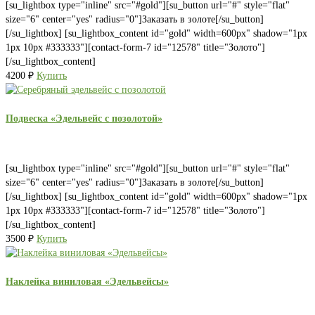
[su_lightbox type="inline" src="#gold"][su_button url="#" style="flat"
size="6" center="yes" radius="0"]Заказать в золоте[/su_button]
[/su_lightbox] [su_lightbox_content id="gold" width=600px" shadow="1px
1px 10px #333333"][contact-form-7 id="12578" title="Золото"]
[/su_lightbox_content]
4200
₽
Купить
Подвеска «Эдельвейс с позолотой»
[su_lightbox type="inline" src="#gold"][su_button url="#" style="flat"
size="6" center="yes" radius="0"]Заказать в золоте[/su_button]
[/su_lightbox] [su_lightbox_content id="gold" width=600px" shadow="1px
1px 10px #333333"][contact-form-7 id="12578" title="Золото"]
[/su_lightbox_content]
3500
₽
Купить
Наклейка виниловая «Эдельвейсы»