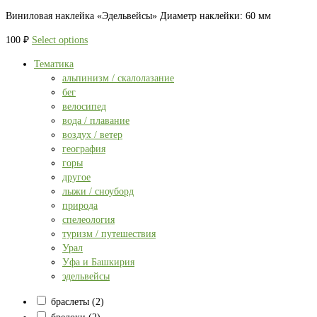
Виниловая наклейка «Эдельвейсы» Диаметр наклейки: 60 мм
100
₽
Select options
Тематика
альпинизм / скалолазание
бег
велосипед
вода / плавание
воздух / ветер
география
горы
другое
лыжи / сноуборд
природа
спелеология
туризм / путешествия
Урал
Уфа и Башкирия
эдельвейсы
браслеты
(2)