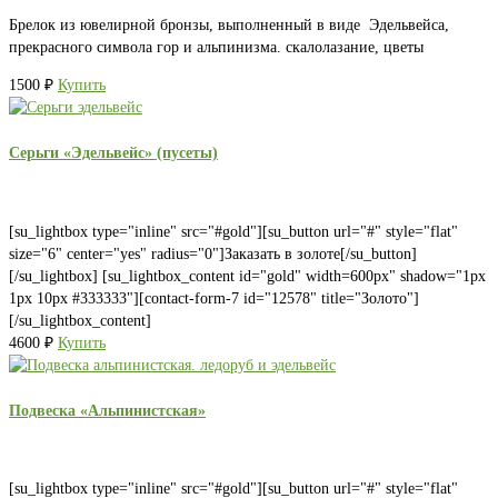
Брелок из ювелирной бронзы, выполненный в виде Эдельвейса,
прекрасного символа гор и альпинизма. скалолазание, цветы
1500
₽
Купить
Серьги «Эдельвейс» (пусеты)
[su_lightbox type="inline" src="#gold"][su_button url="#" style="flat"
size="6" center="yes" radius="0"]Заказать в золоте[/su_button]
[/su_lightbox] [su_lightbox_content id="gold" width=600px" shadow="1px
1px 10px #333333"][contact-form-7 id="12578" title="Золото"]
[/su_lightbox_content]
4600
₽
Купить
Подвеска «Альпинистская»
[su_lightbox type="inline" src="#gold"][su_button url="#" style="flat"