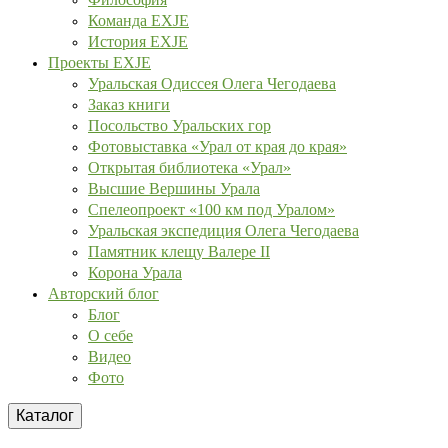
Команда EXJE
История EXJE
Проекты EXJE
Уральская Одиссея Олега Чегодаева
Заказ книги
Посольство Уральских гор
Фотовыставка «Урал от края до края»
Открытая библиотека «Урал»
Высшие Вершины Урала
Спелеопроект «100 км под Уралом»
Уральская экспедиция Олега Чегодаева
Памятник клещу Валере II
Корона Урала
Авторский блог
Блог
О себе
Видео
Фото
Каталог