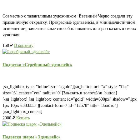
Совместно с талантливым художником Евгенией Черво создали эту
праздничную открытку. Прекрасные эдельвейсы, в минималистичном
исполнении, замечательные способ напомнить или рассказать о своих
чувствах.
150
₽
В корзину
Подвеска «Серебряный эдельвейс»
[su_lightbox type="inline" src="#gold"][su_button url="#" style="flat"
size="6" center="yes" radius="0"]Заказать в золоте[/su_button]
[/su_lightbox] [su_lightbox_content id="gold" width=600px" shadow="1px
1px 10px #333333"][contact-form-7 id="12578" title="Золото"]
[/su_lightbox_content]
2900
₽
Купить
Подвеска шарм «Эдельвейс»