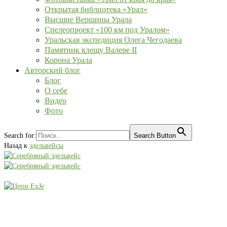
Открытая библиотека «Урал»
Высшие Вершины Урала
Спелеопроект «100 км под Уралом»
Уральская экспедиция Олега Чегодаева
Памятник клещу Валере II
Корона Урала
Авторский блог
Блог
О себе
Видео
Фото
Search for:
Search Button
Назад к
эдельвейсы