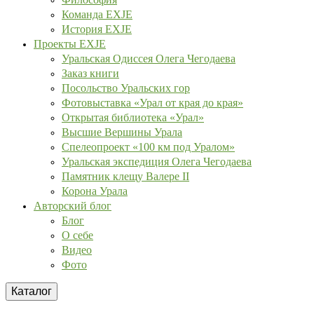
Команда EXJE
История EXJE
Проекты EXJE
Уральская Одиссея Олега Чегодаева
Заказ книги
Посольство Уральских гор
Фотовыставка «Урал от края до края»
Открытая библиотека «Урал»
Высшие Вершины Урала
Спелеопроект «100 км под Уралом»
Уральская экспедиция Олега Чегодаева
Памятник клещу Валере II
Корона Урала
Авторский блог
Блог
О себе
Видео
Фото
Каталог