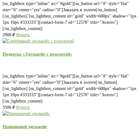
[su_lightbox type="inline" src="#gold"][su_button url="#" style="flat"
size="6" center="yes" radius="0"]Заказать в золоте[/su_button]
[/su_lightbox] [su_lightbox_content id="gold" width=600px" shadow="1px
1px 10px #333333"][contact-form-7 id="12578" title="Золото"]
[/su_lightbox_content]
2900
₽
Купить
Подвеска «Эдельвейс с позолотой»
[su_lightbox type="inline" src="#gold"][su_button url="#" style="flat"
size="6" center="yes" radius="0"]Заказать в золоте[/su_button]
[/su_lightbox] [su_lightbox_content id="gold" width=600px" shadow="1px
1px 10px #333333"][contact-form-7 id="12578" title="Золото"]
[/su_lightbox_content]
3500
₽
Купить
Пришивной эдельвейс