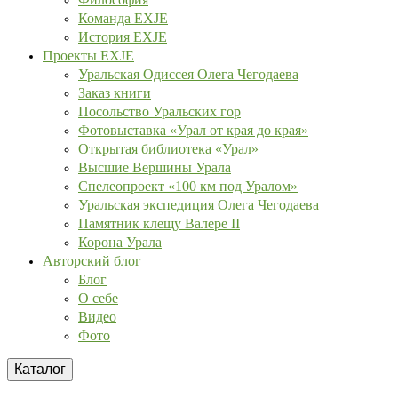
Команда EXJE
История EXJE
Проекты EXJE
Уральская Одиссея Олега Чегодаева
Заказ книги
Посольство Уральских гор
Фотовыставка «Урал от края до края»
Открытая библиотека «Урал»
Высшие Вершины Урала
Спелеопроект «100 км под Уралом»
Уральская экспедиция Олега Чегодаева
Памятник клещу Валере II
Корона Урала
Авторский блог
Блог
О себе
Видео
Фото
Каталог