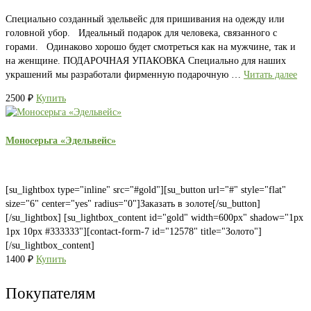
Специально созданный эдельвейс для пришивания на одежду или
головной убор. Идеальный подарок для человека, связанного с
горами. Одинаково хорошо будет смотреться как на мужчине, так и
на женщине. ПОДАРОЧНАЯ УПАКОВКА Специально для наших
украшений мы разработали фирменную подарочную …
Читать далее
2500
₽
Купить
Моносерьга «Эдельвейс»
[su_lightbox type="inline" src="#gold"][su_button url="#" style="flat"
size="6" center="yes" radius="0"]Заказать в золоте[/su_button]
[/su_lightbox] [su_lightbox_content id="gold" width=600px" shadow="1px
1px 10px #333333"][contact-form-7 id="12578" title="Золото"]
[/su_lightbox_content]
1400
₽
Купить
Покупателям