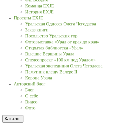
Команда EXJE
История EXJE
Проекты EXJE
Уральская Одиссея Олега Чегодаева
Заказ книги
Посольство Уральских гор
Фотовыставка «Урал от края до края»
Открытая библиотека «Урал»
Высшие Вершины Урала
Спелеопроект «100 км под Уралом»
Уральская экспедиция Олега Чегодаева
Памятник клещу Валере II
Корона Урала
Авторский блог
Блог
О себе
Видео
Фото
Каталог