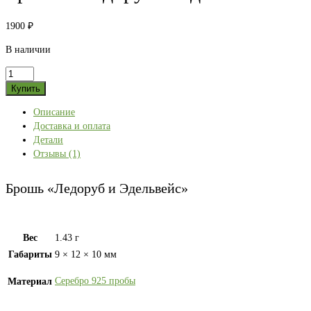
1900
₽
В наличии
Количество
товара
Купить
Брошь
Описание
«Ледоруб
Доставка и оплата
и
Детали
Эдельвейс»
Отзывы (1)
Брошь «Ледоруб и Эдельвейс»
Вес
1.43 г
Габариты
9 × 12 × 10 мм
Серебро 925 пробы
Материал