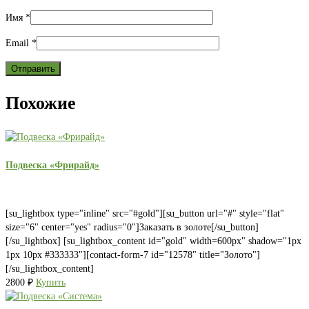
Имя
*
Email
*
Похожие
Подвеска «Фрирайд»
[su_lightbox type="inline" src="#gold"][su_button url="#" style="flat"
size="6" center="yes" radius="0"]Заказать в золоте[/su_button]
[/su_lightbox] [su_lightbox_content id="gold" width=600px" shadow="1px
1px 10px #333333"][contact-form-7 id="12578" title="Золото"]
[/su_lightbox_content]
2800
₽
Купить