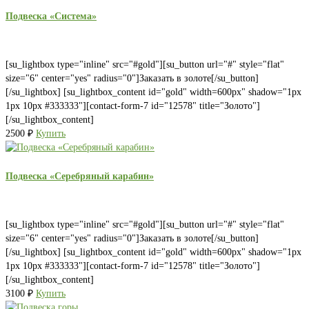
Подвеска «Система»
[su_lightbox type="inline" src="#gold"][su_button url="#" style="flat"
size="6" center="yes" radius="0"]Заказать в золоте[/su_button]
[/su_lightbox] [su_lightbox_content id="gold" width=600px" shadow="1px
1px 10px #333333"][contact-form-7 id="12578" title="Золото"]
[/su_lightbox_content]
2500
₽
Купить
Подвеска «Серебряный карабин»
[su_lightbox type="inline" src="#gold"][su_button url="#" style="flat"
size="6" center="yes" radius="0"]Заказать в золоте[/su_button]
[/su_lightbox] [su_lightbox_content id="gold" width=600px" shadow="1px
1px 10px #333333"][contact-form-7 id="12578" title="Золото"]
[/su_lightbox_content]
3100
₽
Купить