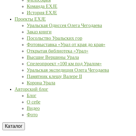
Команда EXJE
История EXJE
Проекты EXJE
Уральская Одиссея Олега Чегодаева
Заказ книги
Посольство Уральских гор
Фотовыставка «Урал от края до края»
Открытая библиотека «Урал»
Высшие Вершины Урала
Спелеопроект «100 км под Уралом»
Уральская экспедиция Олега Чегодаева
Памятник клещу Валере II
Корона Урала
Авторский блог
Блог
О себе
Видео
Фото
Каталог