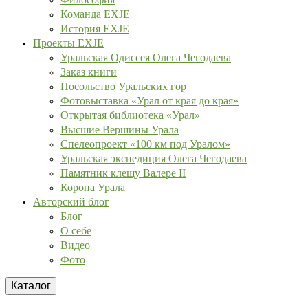
Команда EXJE
История EXJE
Проекты EXJE
Уральская Одиссея Олега Чегодаева
Заказ книги
Посольство Уральских гор
Фотовыставка «Урал от края до края»
Открытая библиотека «Урал»
Высшие Вершины Урала
Спелеопроект «100 км под Уралом»
Уральская экспедиция Олега Чегодаева
Памятник клещу Валере II
Корона Урала
Авторский блог
Блог
О себе
Видео
Фото
Каталог