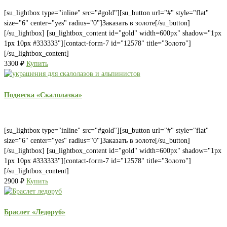
[su_lightbox type="inline" src="#gold"][su_button url="#" style="flat"
size="6" center="yes" radius="0"]Заказать в золоте[/su_button]
[/su_lightbox] [su_lightbox_content id="gold" width=600px" shadow="1px
1px 10px #333333"][contact-form-7 id="12578" title="Золото"]
[/su_lightbox_content]
3300
₽
Купить
Подвеска «Скалолазка»
[su_lightbox type="inline" src="#gold"][su_button url="#" style="flat"
size="6" center="yes" radius="0"]Заказать в золоте[/su_button]
[/su_lightbox] [su_lightbox_content id="gold" width=600px" shadow="1px
1px 10px #333333"][contact-form-7 id="12578" title="Золото"]
[/su_lightbox_content]
2900
₽
Купить
Браслет «Ледоруб»