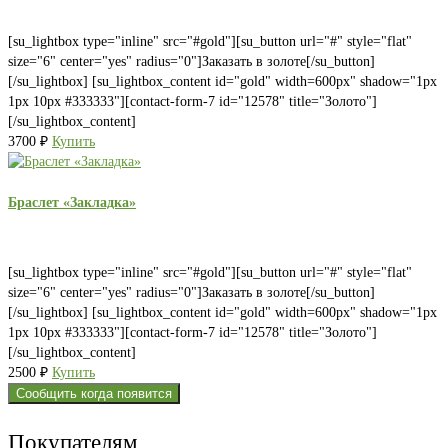
[su_lightbox type="inline" src="#gold"][su_button url="#" style="flat"
size="6" center="yes" radius="0"]Заказать в золоте[/su_button]
[/su_lightbox] [su_lightbox_content id="gold" width=600px" shadow="1px
1px 10px #333333"][contact-form-7 id="12578" title="Золото"]
[/su_lightbox_content]
3700
₽
Купить
Браслет «Закладка»
[su_lightbox type="inline" src="#gold"][su_button url="#" style="flat"
size="6" center="yes" radius="0"]Заказать в золоте[/su_button]
[/su_lightbox] [su_lightbox_content id="gold" width=600px" shadow="1px
1px 10px #333333"][contact-form-7 id="12578" title="Золото"]
[/su_lightbox_content]
2500
₽
Купить
Сообщить когда появится
Покупателям