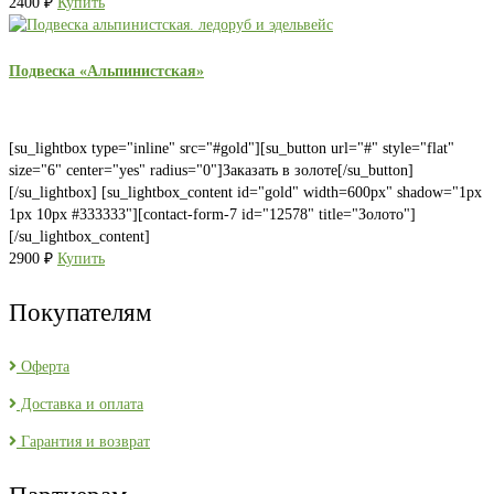
2400
₽
Купить
Подвеска «Альпинистская»
[su_lightbox type="inline" src="#gold"][su_button url="#" style="flat"
size="6" center="yes" radius="0"]Заказать в золоте[/su_button]
[/su_lightbox] [su_lightbox_content id="gold" width=600px" shadow="1px
1px 10px #333333"][contact-form-7 id="12578" title="Золото"]
[/su_lightbox_content]
2900
₽
Купить
Покупателям
Оферта
Доставка и оплата
Гарантия и возврат