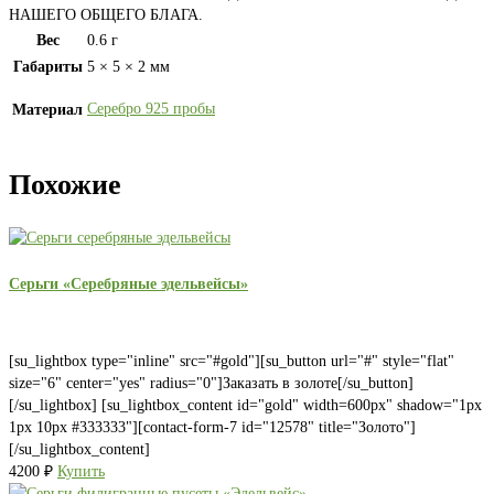
НАШЕГО ОБЩЕГО БЛАГА.
Вес
0.6 г
Габариты
5 × 5 × 2 мм
Серебро 925 пробы
Материал
Похожие
Серьги «Серебряные эдельвейсы»
[su_lightbox type="inline" src="#gold"][su_button url="#" style="flat"
size="6" center="yes" radius="0"]Заказать в золоте[/su_button]
[/su_lightbox] [su_lightbox_content id="gold" width=600px" shadow="1px
1px 10px #333333"][contact-form-7 id="12578" title="Золото"]
[/su_lightbox_content]
4200
₽
Купить