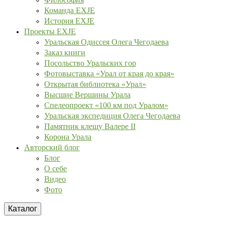
Команда EXJE
История EXJE
Проекты EXJE
Уральская Одиссея Олега Чегодаева
Заказ книги
Посольство Уральских гор
Фотовыставка «Урал от края до края»
Открытая библиотека «Урал»
Высшие Вершины Урала
Спелеопроект «100 км под Уралом»
Уральская экспедиция Олега Чегодаева
Памятник клещу Валере II
Корона Урала
Авторский блог
Блог
О себе
Видео
Фото
Каталог