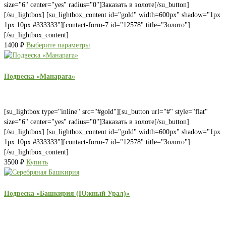
size="6" center="yes" radius="0"]Заказать в золоте[/su_button]
[/su_lightbox] [su_lightbox_content id="gold" width=600px" shadow="1px
1px 10px #333333"][contact-form-7 id="12578" title="Золото"]
[/su_lightbox_content]
1400
₽
Выберите параметры
Подвеска «Манарага»
[su_lightbox type="inline" src="#gold"][su_button url="#" style="flat"
size="6" center="yes" radius="0"]Заказать в золоте[/su_button]
[/su_lightbox] [su_lightbox_content id="gold" width=600px" shadow="1px
1px 10px #333333"][contact-form-7 id="12578" title="Золото"]
[/su_lightbox_content]
3500
₽
Купить
Подвеска «Башкирия (Южный Урал)»