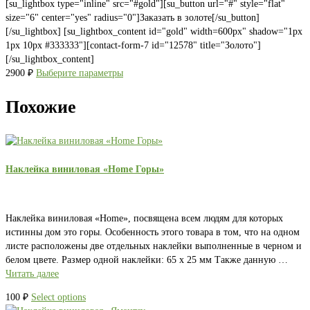
[su_lightbox type="inline" src="#gold"][su_button url="#" style="flat"
size="6" center="yes" radius="0"]Заказать в золоте[/su_button]
[/su_lightbox] [su_lightbox_content id="gold" width=600px" shadow="1px
1px 10px #333333"][contact-form-7 id="12578" title="Золото"]
[/su_lightbox_content]
2900
₽
Выберите параметры
Похожие
Наклейка виниловая «Home Горы»
Наклейка виниловая «Home», посвящена всем людям для которых
истинны дом это горы. Особенность этого товара в том, что на одном
листе расположены две отдельных наклейки выполненные в черном и
белом цвете. Размер одной наклейки: 65 х 25 мм Также данную …
Читать далее
100
₽
Select options