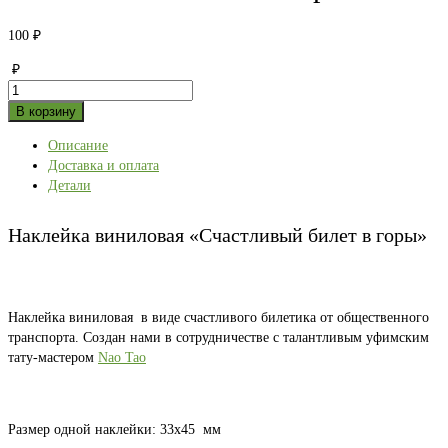
100
₽
₽
Количество
товара
В корзину
Наклейка
Описание
виниловая
Доставка и оплата
«Счастливый
Детали
билет
в
горы»
Наклейка виниловая «Счастливый билет в горы»
Наклейка виниловая в виде счастливого билетика от общественного
транспорта. Создан нами в сотрудничестве с талантливым уфимским
тату-мастером
Nao Tao
Размер одной наклейки: 33х45 мм