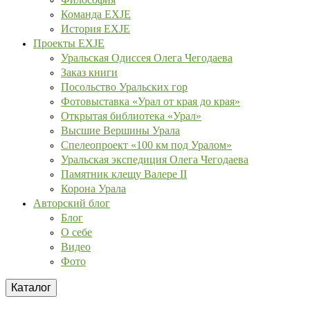
Команда EXJE
История EXJE
Проекты EXJE
Уральская Одиссея Олега Чегодаева
Заказ книги
Посольство Уральских гор
Фотовыставка «Урал от края до края»
Открытая библиотека «Урал»
Высшие Вершины Урала
Спелеопроект «100 км под Уралом»
Уральская экспедиция Олега Чегодаева
Памятник клещу Валере II
Корона Урала
Авторский блог
Блог
О себе
Видео
Фото
Каталог