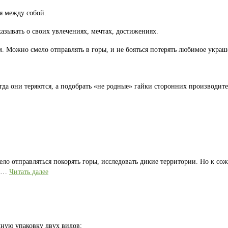
я между собой.
казывать о своих увлечениях, мечтах, достижениях.
 Можно смело отправлять в горы, и не бояться потерять любимое украш
гда они теряются, а подобрать «не родные» гайки сторонних производите
ело отправляться покорять горы, исследовать дикие территории. Но к со
е …
Читать далее
ную упаковку двух видов: