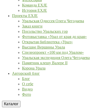
Команда EXJE
История EXJE
Проекты EXJE
Уральская Одиссея Олега Чегодаева
Заказ книги
Посольство Уральских гор
Фотовыставка «Урал от края до края»
Открытая библиотека «Урал»
Высшие Вершины Урала
Спелеопроект «100 км под Уралом»
Уральская экспедиция Олега Чегодаева
Памятник клещу Валере II
Корона Урала
Авторский блог
Блог
О себе
Видео
Фото
Каталог