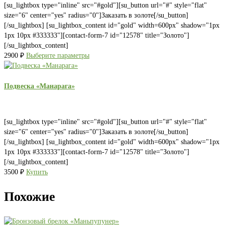
[su_lightbox type="inline" src="#gold"][su_button url="#" style="flat"
size="6" center="yes" radius="0"]Заказать в золоте[/su_button]
[/su_lightbox] [su_lightbox_content id="gold" width=600px" shadow="1px
1px 10px #333333"][contact-form-7 id="12578" title="Золото"]
[/su_lightbox_content]
2900
₽
Выберите параметры
Подвеска «Манарага»
[su_lightbox type="inline" src="#gold"][su_button url="#" style="flat"
size="6" center="yes" radius="0"]Заказать в золоте[/su_button]
[/su_lightbox] [su_lightbox_content id="gold" width=600px" shadow="1px
1px 10px #333333"][contact-form-7 id="12578" title="Золото"]
[/su_lightbox_content]
3500
₽
Купить
Похожие