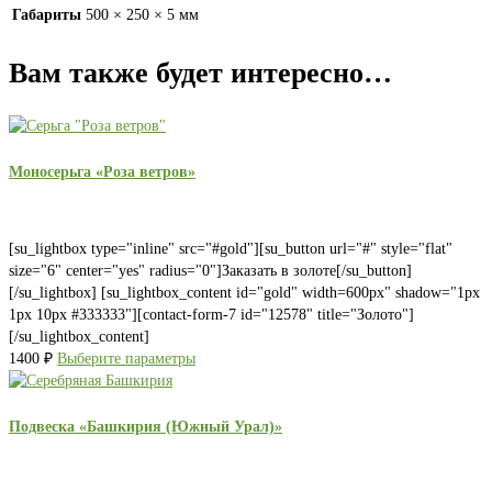
Габариты
500 × 250 × 5 мм
Вам также будет интересно…
Моносерьга «Роза ветров»
[su_lightbox type="inline" src="#gold"][su_button url="#" style="flat"
size="6" center="yes" radius="0"]Заказать в золоте[/su_button]
[/su_lightbox] [su_lightbox_content id="gold" width=600px" shadow="1px
1px 10px #333333"][contact-form-7 id="12578" title="Золото"]
[/su_lightbox_content]
1400
₽
Выберите параметры
Подвеска «Башкирия (Южный Урал)»