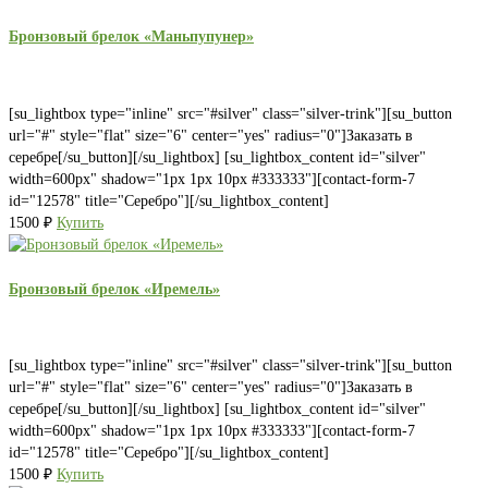
Бронзовый брелок «Маньпупунер»
[su_lightbox type="inline" src="#silver" class="silver-trink"][su_button
url="#" style="flat" size="6" center="yes" radius="0"]Заказать в
серебре[/su_button][/su_lightbox] [su_lightbox_content id="silver"
width=600px" shadow="1px 1px 10px #333333"][contact-form-7
id="12578" title="Серебро"][/su_lightbox_content]
1500
₽
Купить
Бронзовый брелок «Иремель»
[su_lightbox type="inline" src="#silver" class="silver-trink"][su_button
url="#" style="flat" size="6" center="yes" radius="0"]Заказать в
серебре[/su_button][/su_lightbox] [su_lightbox_content id="silver"
width=600px" shadow="1px 1px 10px #333333"][contact-form-7
id="12578" title="Серебро"][/su_lightbox_content]
1500
₽
Купить