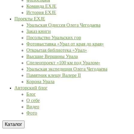
Команда EXJE
История EXJE
Проекты EXJE
Уральская Одиссея Олега Чегодаева
Заказ книги
Посольство Уральских гор
Фотовыставка «Урал от края до края»
Открытая библиотека «Урал»
Высшие Вершины Урала
Спелеопроект «100 км под Уралом»
Уральская экспедиция Олега Чегодаева
Памятник клещу Валере II
Корона Урала
Авторский блог
Блог
О себе
Видео
Фото
Каталог