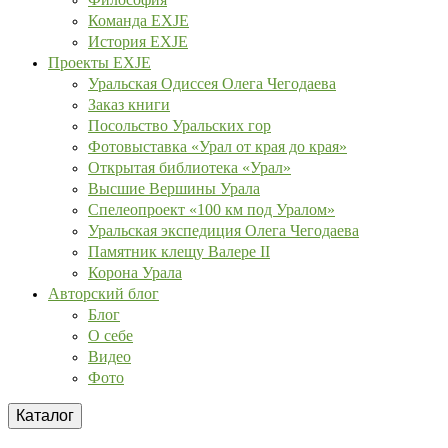
Команда EXJE
История EXJE
Проекты EXJE
Уральская Одиссея Олега Чегодаева
Заказ книги
Посольство Уральских гор
Фотовыставка «Урал от края до края»
Открытая библиотека «Урал»
Высшие Вершины Урала
Спелеопроект «100 км под Уралом»
Уральская экспедиция Олега Чегодаева
Памятник клещу Валере II
Корона Урала
Авторский блог
Блог
О себе
Видео
Фото
Каталог