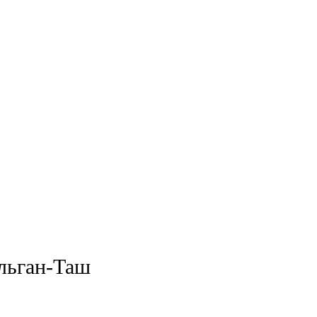
льган-Таш