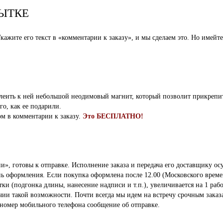
ЫТКЕ
ажите его текст в «комментарии к заказу», и мы сделаем это. Но имейте
клеить к ней небольшой неодимовый магнит, который позволит прикрепи
го, как ее подарили.
ом в комментарии к заказу.
Это БЕСПЛАТНО!
», готовы к отправке. Исполнение заказа и передача его доставщику осу
ень оформления. Если покупка оформлена после 12.00 (Московского време
 (подгонка длины, нанесение надписи и т.п.), увеличивается на 1 рабо
ичии такой возможности. Почти всегда мы идем на встречу срочным заказ
 номер мобильного телефона сообщение об отправке.