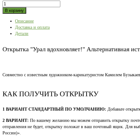
Количество
товара
В корзину
Открытка
Описание
"Урал
Доставка и оплата
вдохновляет!"
Детали
Альтернативная
история
пещеры
Открытка "Урал вдохновляет!" Альтернативная и
Шульган-
Таш
Совместно с известным художником-карикатуристом Камилем Бузыкае
КАК ПОЛУЧИТЬ ОТКРЫТКУ
1 ВАРИАНТ СТАНДАРТНЫЙ ПО УМОЛЧАНИЮ:
Добавьте открытк
2 ВАРИАНТ:
По вашему желанию мы можем отправить открытку почтой 
отправления не будет, открытку положат в ваш почтовый ящик. Для выб
России)».