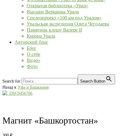
Открытая библиотека «Урал»
Высшие Вершины Урала
Спелеопроект «100 км под Уралом»
Уральская экспедиция Олега Чегодаева
Памятник клещу Валере II
Корона Урала
Авторский блог
Блог
О себе
Видео
Фото
Search for:
Search Button
Назад к
Уфа и Башкирия
Магнит «Башкортостан»
300
₽