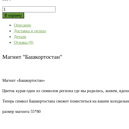
Количество
товара
В корзину
Магнит
Описание
"Башкортостан"
Доставка и оплата
Детали
Отзывы (0)
Магнит "Башкортостан"
Магнит «Башкортостан»
Цветок курая один из символов региона где мы родились, живем, вдох
Теперь символ Башкортостана сможет поместиться на вашем холодильн
размер магнита 55*80