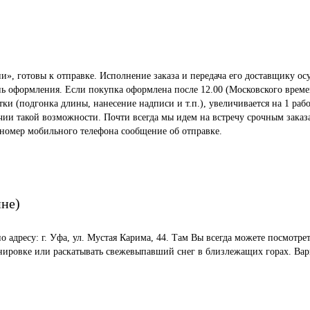
», готовы к отправке. Исполнение заказа и передача его доставщику осу
ень оформления. Если покупка оформлена после 12.00 (Московского време
 (подгонка длины, нанесение надписи и т.п.), увеличивается на 1 рабо
ичии такой возможности. Почти всегда мы идем на встречу срочным заказ
 номер мобильного телефона сообщение об отправке.
ине)
по адресу: г. Уфа, ул. Мустая Карима, 44. Там Вы всегда можете посмот
енировке или раскатывать свежевыпавший снег в близлежащих горах. Вар