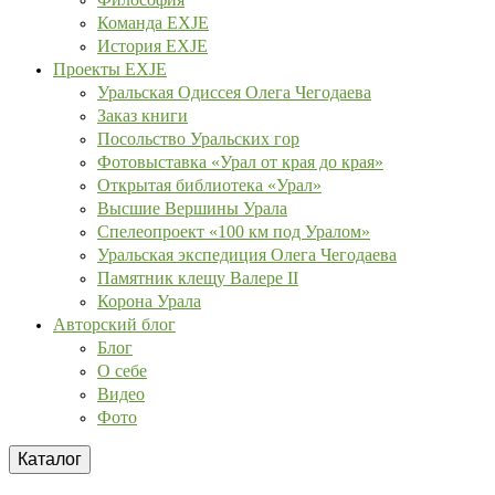
Команда EXJE
История EXJE
Проекты EXJE
Уральская Одиссея Олега Чегодаева
Заказ книги
Посольство Уральских гор
Фотовыставка «Урал от края до края»
Открытая библиотека «Урал»
Высшие Вершины Урала
Спелеопроект «100 км под Уралом»
Уральская экспедиция Олега Чегодаева
Памятник клещу Валере II
Корона Урала
Авторский блог
Блог
О себе
Видео
Фото
Каталог