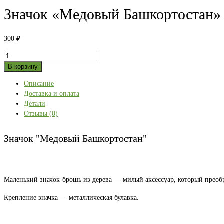
Значок «Медовый Башкортостан»
300
₽
Количество
товара
В корзину
Значок
Описание
"Медовый
Доставка и оплата
Башкортостан"
Детали
Отзывы (0)
Значок "Медовый Башкортостан"
Маленький значок-брошь из дерева — милый аксессуар, который преоб
Крепление значка — металлическая булавка.