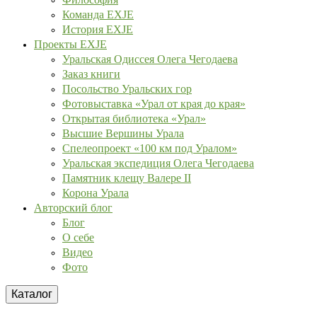
Команда EXJE
История EXJE
Проекты EXJE
Уральская Одиссея Олега Чегодаева
Заказ книги
Посольство Уральских гор
Фотовыставка «Урал от края до края»
Открытая библиотека «Урал»
Высшие Вершины Урала
Спелеопроект «100 км под Уралом»
Уральская экспедиция Олега Чегодаева
Памятник клещу Валере II
Корона Урала
Авторский блог
Блог
О себе
Видео
Фото
Каталог