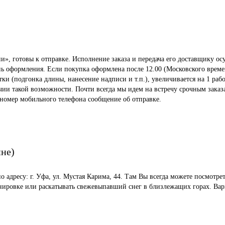
», готовы к отправке. Исполнение заказа и передача его доставщику осу
ень оформления. Если покупка оформлена после 12.00 (Московского време
 (подгонка длины, нанесение надписи и т.п.), увеличивается на 1 рабо
ичии такой возможности. Почти всегда мы идем на встречу срочным заказ
 номер мобильного телефона сообщение об отправке.
ине)
по адресу: г. Уфа, ул. Мустая Карима, 44. Там Вы всегда можете посмот
енировке или раскатывать свежевыпавший снег в близлежащих горах. Вар