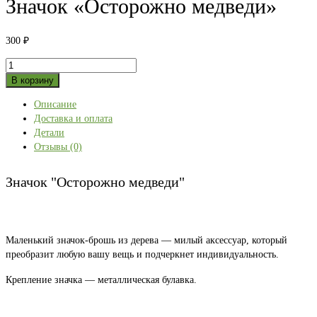
Значок «Осторожно медведи»
300
₽
Количество
товара
В корзину
Значок
Описание
"Осторожно
Доставка и оплата
медведи"
Детали
Отзывы (0)
Значок "Осторожно медведи"
Маленький значок-брошь из дерева — милый аксессуар, который
преобразит любую вашу вещь и подчеркнет индивидуальность.
Крепление значка — металлическая булавка.