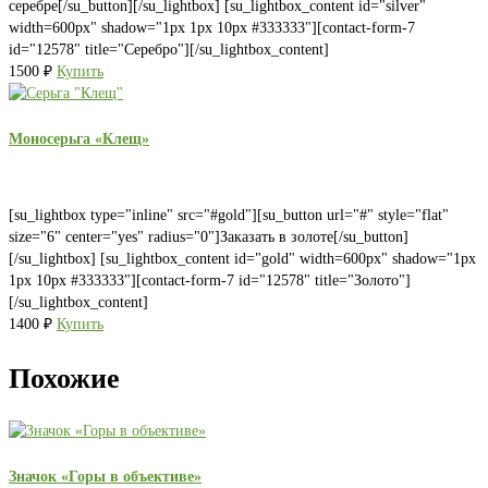
серебре[/su_button][/su_lightbox] [su_lightbox_content id="silver"
width=600px" shadow="1px 1px 10px #333333"][contact-form-7
id="12578" title="Серебро"][/su_lightbox_content]
1500
₽
Купить
Моносерьга «Клещ»
[su_lightbox type="inline" src="#gold"][su_button url="#" style="flat"
size="6" center="yes" radius="0"]Заказать в золоте[/su_button]
[/su_lightbox] [su_lightbox_content id="gold" width=600px" shadow="1px
1px 10px #333333"][contact-form-7 id="12578" title="Золото"]
[/su_lightbox_content]
1400
₽
Купить
Похожие
Значок «Горы в объективе»