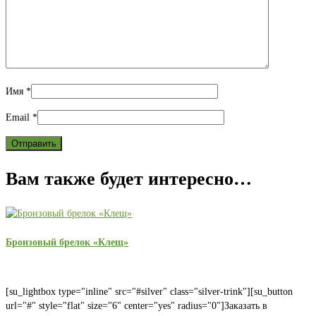
Имя
*
Email
*
Вам также будет интересно…
Бронзовый брелок «Клещ»
[su_lightbox type="inline" src="#silver" class="silver-trink"][su_button
url="#" style="flat" size="6" center="yes" radius="0"]Заказать в