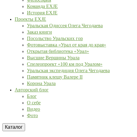
Команда EXJE
История EXJE
Проекты EXJE
Уральская Одиссея Олега Чегодаева
Заказ книги
Посольство Уральских гор
Фотовыставка «Урал от края до края»
Открытая библиотека «Урал»
Высшие Вершины Урала
Спелеопроект «100 км под Уралом»
Уральская экспедиция Олега Чегодаева
Памятник клещу Валере II
Корона Урала
Авторский блог
Блог
О себе
Видео
Фото
Каталог