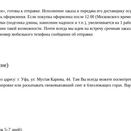
», готовы к отправке. Исполнение заказа и передача его доставщику осу
ень оформления. Если покупка оформлена после 12.00 (Московского време
 (подгонка длины, нанесение надписи и т.п.), увеличивается на 1 рабо
ичии такой возможности. Почти всегда мы идем на встречу срочным заказ
 номер мобильного телефона сообщение об отправке.
ине)
по адресу: г. Уфа, ул. Мустая Карима, 44. Там Вы всегда можете посмот
енировке или раскатывать свежевыпавший снег в близлежащих горах. Вар
ок 5–7 дней);