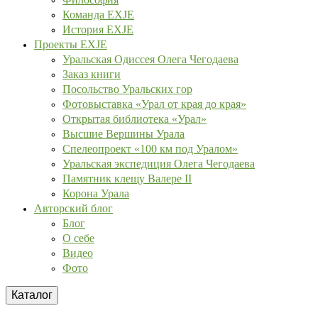
Команда EXJE
История EXJE
Проекты EXJE
Уральская Одиссея Олега Чегодаева
Заказ книги
Посольство Уральских гор
Фотовыставка «Урал от края до края»
Открытая библиотека «Урал»
Высшие Вершины Урала
Спелеопроект «100 км под Уралом»
Уральская экспедиция Олега Чегодаева
Памятник клещу Валере II
Корона Урала
Авторский блог
Блог
О себе
Видео
Фото
Каталог