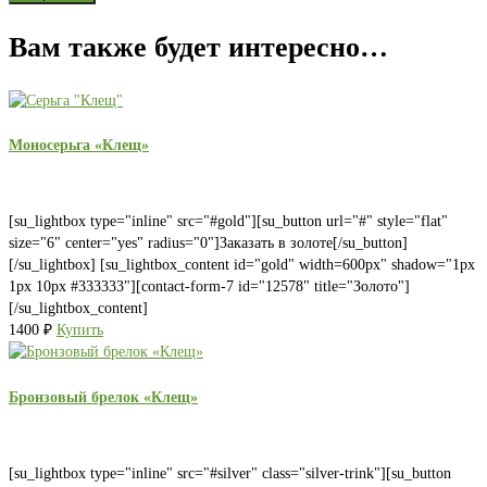
Вам также будет интересно…
Моносерьга «Клещ»
[su_lightbox type="inline" src="#gold"][su_button url="#" style="flat"
size="6" center="yes" radius="0"]Заказать в золоте[/su_button]
[/su_lightbox] [su_lightbox_content id="gold" width=600px" shadow="1px
1px 10px #333333"][contact-form-7 id="12578" title="Золото"]
[/su_lightbox_content]
1400
₽
Купить
Бронзовый брелок «Клещ»
[su_lightbox type="inline" src="#silver" class="silver-trink"][su_button