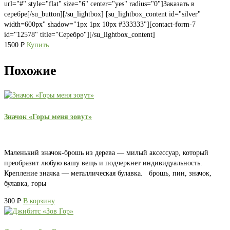
url="#" style="flat" size="6" center="yes" radius="0"]Заказать в
серебре[/su_button][/su_lightbox] [su_lightbox_content id="silver"
width=600px" shadow="1px 1px 10px #333333"][contact-form-7
id="12578" title="Серебро"][/su_lightbox_content]
1500
₽
Купить
Похожие
Значок «Горы меня зовут»
Маленький значок-брошь из дерева — милый аксессуар, который
преобразит любую вашу вещь и подчеркнет индивидуальность.
Крепление значка — металлическая булавка. брошь, пин, значок,
булавка, горы
300
₽
В корзину