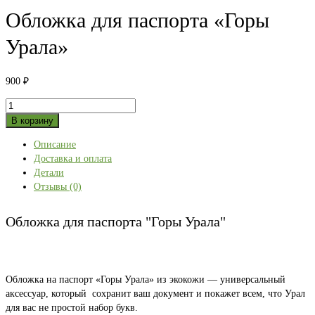
Обложка для паспорта «Горы
Урала»
900
₽
Количество
товара
В корзину
Обложка
Описание
для
Доставка и оплата
паспорта
Детали
"Горы
Отзывы (0)
Урала"
Обложка для паспорта "Горы Урала"
Обложка на паспорт «Горы Урала» из экокожи — универсальный
аксессуар, который сохранит ваш документ и покажет всем, что Урал
для вас не простой набор букв.