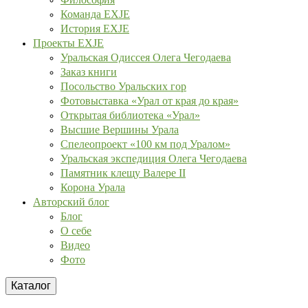
Команда EXJE
История EXJE
Проекты EXJE
Уральская Одиссея Олега Чегодаева
Заказ книги
Посольство Уральских гор
Фотовыставка «Урал от края до края»
Открытая библиотека «Урал»
Высшие Вершины Урала
Спелеопроект «100 км под Уралом»
Уральская экспедиция Олега Чегодаева
Памятник клещу Валере II
Корона Урала
Авторский блог
Блог
О себе
Видео
Фото
Каталог