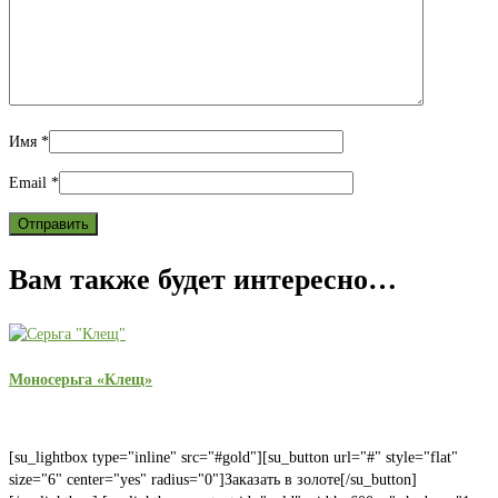
Имя
*
Email
*
Вам также будет интересно…
Моносерьга «Клещ»
[su_lightbox type="inline" src="#gold"][su_button url="#" style="flat"
size="6" center="yes" radius="0"]Заказать в золоте[/su_button]