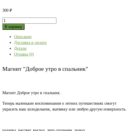
300
₽
Количество
товара
В корзину
Магнит
Описание
"Доброе
Доставка и оплата
утро
Детали
в
Отзывы (0)
спальник"
Магнит "Доброе утро в спальник"
Магнит Доброе утро в спальник.
Теперь маленькие воспоминания о летних путешествиях смогут
украсить ваш холодильник, вытяжку или любую другую поверхность.
палатка, рассвет, восход, лето,спальник, поход