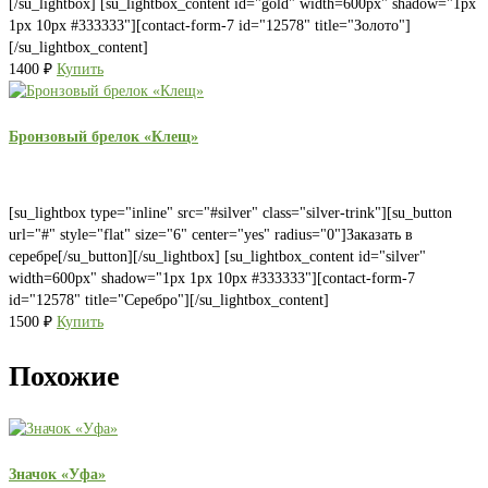
[/su_lightbox] [su_lightbox_content id="gold" width=600px" shadow="1px
1px 10px #333333"][contact-form-7 id="12578" title="Золото"]
[/su_lightbox_content]
1400
₽
Купить
Бронзовый брелок «Клещ»
[su_lightbox type="inline" src="#silver" class="silver-trink"][su_button
url="#" style="flat" size="6" center="yes" radius="0"]Заказать в
серебре[/su_button][/su_lightbox] [su_lightbox_content id="silver"
width=600px" shadow="1px 1px 10px #333333"][contact-form-7
id="12578" title="Серебро"][/su_lightbox_content]
1500
₽
Купить
Похожие
Значок «Уфа»