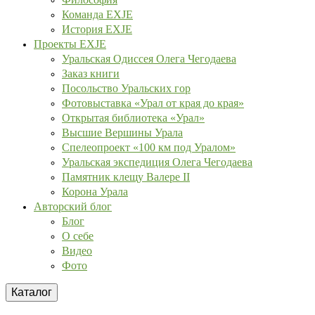
Команда EXJE
История EXJE
Проекты EXJE
Уральская Одиссея Олега Чегодаева
Заказ книги
Посольство Уральских гор
Фотовыставка «Урал от края до края»
Открытая библиотека «Урал»
Высшие Вершины Урала
Спелеопроект «100 км под Уралом»
Уральская экспедиция Олега Чегодаева
Памятник клещу Валере II
Корона Урала
Авторский блог
Блог
О себе
Видео
Фото
Каталог