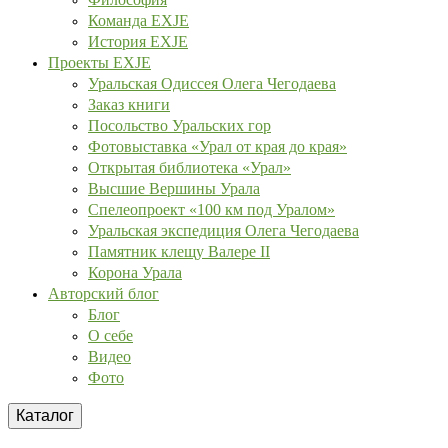
Команда EXJE
История EXJE
Проекты EXJE
Уральская Одиссея Олега Чегодаева
Заказ книги
Посольство Уральских гор
Фотовыставка «Урал от края до края»
Открытая библиотека «Урал»
Высшие Вершины Урала
Спелеопроект «100 км под Уралом»
Уральская экспедиция Олега Чегодаева
Памятник клещу Валере II
Корона Урала
Авторский блог
Блог
О себе
Видео
Фото
Каталог