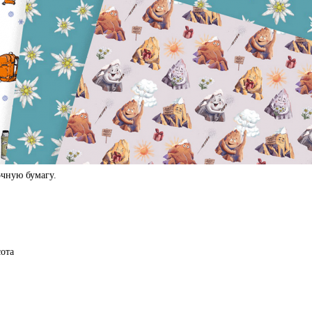
чную бумагу.
сота