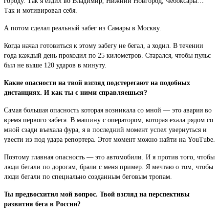
городу. Так я ездил во Владимир, Нижний Новгород, Чебоксары…
Так и мотивировал себя.
А потом сделал реальный забег из Самары в Москву.
Когда начал готовиться к этому забегу не бегал, а ходил. В течении
года каждый день проходил по 25 километров. Старался, чтобы пульс
был не выше 120 ударов в минуту.
Какие опасности на твой взгляд подстерегают на подобных
дистанциях. И как ты с ними справляешься?
Самая большая опасность которая возникала со мной — это авария во
время первого забега. В машину с оператором, которая ехала рядом со
мной сзади въехала фура, я в последний момент успел увернуться и
увести из под удара репортера. Этот момент можно найти на YouTube.
Поэтому главная опасность — это автомобили. И я против того, чтобы
люди бегали по дорогам, брали с меня пример. Я мечтаю о том, чтобы
люди бегали по специально созданным беговым тропам.
Ты предвосхитил мой вопрос. Твой взгляд на перспективы
развития бега в России?