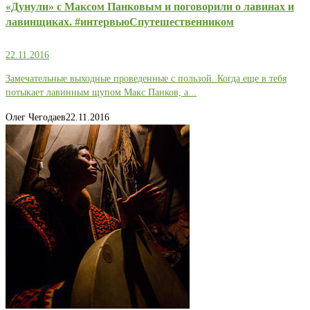
«Дунули» с Максом Панковым и поговорили о лавинах и
лавинщиках. #интервьюСпутешественником
22.11.2016
Замечательные выходные проведенные с пользой. Когда еще в тебя
потыкает лавинным щупом Макс Панков, а...
Олег Чегодаев
22.11.2016