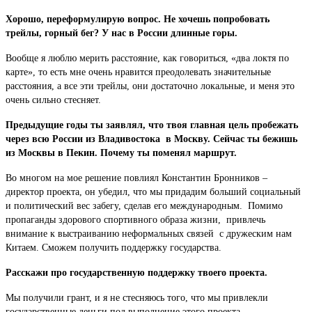
Хорошо, переформулирую вопрос. Не хочешь попробовать
трейлы, горный бег? У нас в России длинные горы.
Вообще я люблю мерить расстояние, как говориться, «два локтя по
карте», то есть мне очень нравится преодолевать значительные
расстояния, а все эти трейлы, они достаточно локальные, и меня это
очень сильно стесняет.
Предыдущие годы ты заявлял, что твоя главная цель пробежать
через всю России из Владивостока в Москву. Сейчас ты бежишь
из Москвы в Пекин. Почему ты поменял маршрут.
Во многом на мое решение повлиял Константин
Бронников –
директор проекта, он убедил, что мы придадим больший социальный
и политический вес забегу, сделав его международным. Помимо
пропаганды здорового спортивного образа жизни, привлечь
внимание к выстраиванию неформальных связей с дружеским нам
Китаем. Сможем получить поддержку государства.
Расскажи про государственную поддержку твоего проекта.
Мы получили грант, и я не стесняюсь того, что мы привлекли
государственные деньги под выполнение этого проекта.