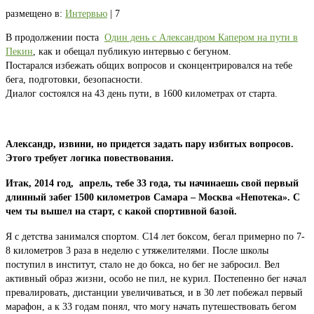
размещено в:
Интервью
|
7
В продолжении поста
Один день с Александром Капером на пути в
Пекин
, как и обещал публикую интервью с бегуном.
Постарался избежать общих вопросов и сконцентрировался на тебе
бега, подготовки, безопасности.
Диалог состоялся на 43 день пути, в 1600 километрах от старта.
Александр, извини, но придется задать пару избитых вопросов.
Этого требует логика повествования.
Итак, 2014 год, апрель, тебе 33 года, ты начинаешь свой первый
длинный забег 1500 километров Самара – Москва «Непотека». С
чем ты вышел на старт, с какой спортивной базой.
Я с детства занимался спортом. С14 лет боксом, бегал примерно по 7-
8 километров 3 раза в неделю с утяжелителями. После школы
поступил в институт, стало не до бокса, но бег не забросил. Вел
активный образ жизни, особо не пил, не курил. Постепенно бег начал
превалировать, дистанции увеличиваться, и в 30 лет побежал первый
марафон, а к 33 годам понял, что могу начать путешествовать бегом