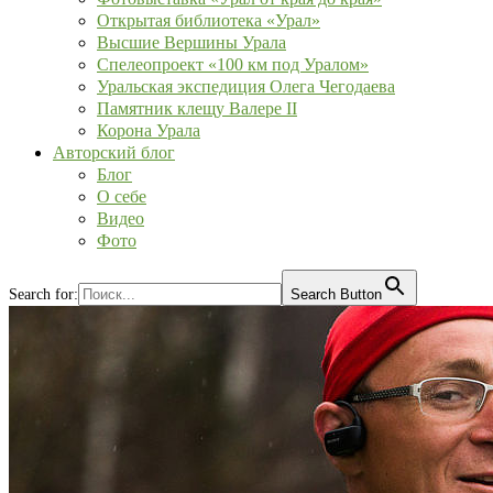
Открытая библиотека «Урал»
Высшие Вершины Урала
Спелеопроект «100 км под Уралом»
Уральская экспедиция Олега Чегодаева
Памятник клещу Валере II
Корона Урала
Авторский блог
Блог
О себе
Видео
Фото
Search for:
Search Button