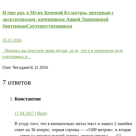
И еще раз, о Музее Кочевой Культуры, интервью с
экскурсоводом- кочевником Анной Ларионовой
#интервьюСпутешественником
16.11.2016
Надеюсь вы простите меня друзья, за то, что я в некотором роде
повторяюсь и...
Олег Чегодаев
16.11.2016
7 ответов
Константин
17.04.2017
|
Reply
В угоду того, что я внимательно читал текст и нашел 2 ошибки:
ответ на 3й вопрос, первая строчка — «1500 метров»; и вторая
— ответ на предпоследний вопрос, вторая строчка — «51