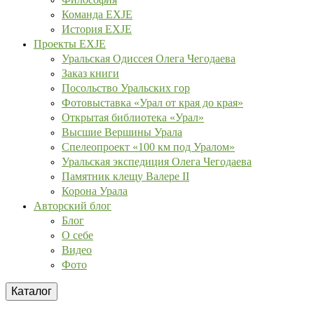
Команда EXJE
История EXJE
Проекты EXJE
Уральская Одиссея Олега Чегодаева
Заказ книги
Посольство Уральских гор
Фотовыставка «Урал от края до края»
Открытая библиотека «Урал»
Высшие Вершины Урала
Спелеопроект «100 км под Уралом»
Уральская экспедиция Олега Чегодаева
Памятник клещу Валере II
Корона Урала
Авторский блог
Блог
О себе
Видео
Фото
Каталог