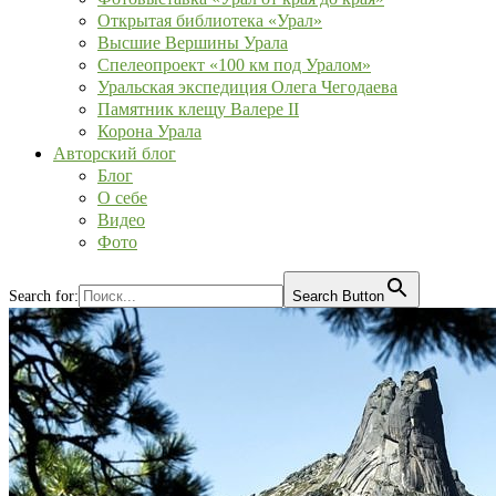
Открытая библиотека «Урал»
Высшие Вершины Урала
Спелеопроект «100 км под Уралом»
Уральская экспедиция Олега Чегодаева
Памятник клещу Валере II
Корона Урала
Авторский блог
Блог
О себе
Видео
Фото
Search for:
Search Button