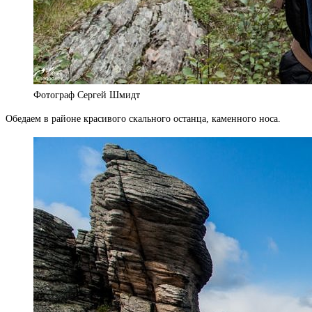
Фотограф Сергей Шмидт
Обедаем в районе красивого скального останца, каменного носа.