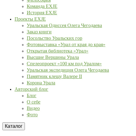
Команда EXJE
История EXJE
Проекты EXJE
Уральская Одиссея Олега Чегодаева
Заказ книги
Посольство Уральских гор
Фотовыставка «Урал от края до края»
Открытая библиотека «Урал»
Высшие Вершины Урала
Спелеопроект «100 км под Уралом»
Уральская экспедиция Олега Чегодаева
Памятник клещу Валере II
Корона Урала
Авторский блог
Блог
О себе
Видео
Фото
Каталог