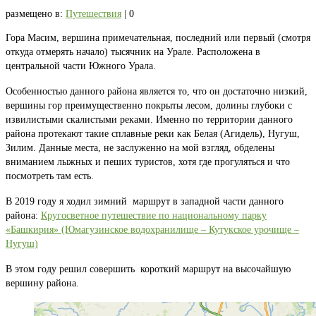
размещено в:
Путешествия
|
0
Гора Масим, вершина примечательная, последний или первый (смотря
откуда отмерять начало) тысячник на Урале. Расположена в
центральной части Южного Урала.
Особенностью данного района является то, что он достаточно низкий,
вершины гор преимущественно покрыты лесом, долины глубоки с
извилистыми скалистыми реками. Именно по территории данного
района протекают такие сплавные реки как Белая (Агидель), Нугуш,
Зилим. Данные места, не заслуженно на мой взгляд, обделены
вниманием лыжных и пеших туристов, хотя где прогуляться и что
посмотреть там есть.
В 2019 году я ходил зимний маршрут в западной части данного
района:
Кругосветное путешествие по национальному парку
«Башкирия» (Юмагузинское водохранилище – Кутукское урочище –
Нугуш)
В этом году решил совершить короткий маршрут на высочайшую
вершину района.