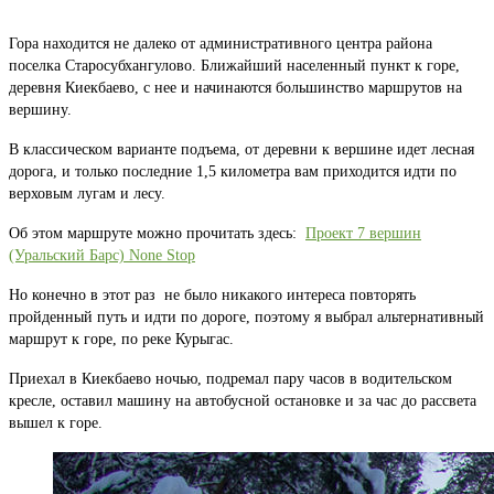
Гора находится не далеко от административного центра района
поселка Старосубхангулово. Ближайший населенный пункт к горе,
деревня Киекбаево, с нее и начинаются большинство маршрутов на
вершину.
В классическом варианте подъема, от деревни к вершине идет лесная
дорога, и только последние 1,5 километра вам приходится идти по
верховым лугам и лесу.
Об этом маршруте можно прочитать здесь:
Проект 7 вершин
(Уральский Барс) None Stop
Но конечно в этот раз не было никакого интереса повторять
пройденный путь и идти по дороге, поэтому я выбрал альтернативный
маршрут к горе, по реке Курыгас.
Приехал в Киекбаево ночью, подремал пару часов в водительском
кресле, оставил машину на автобусной остановке и за час до рассвета
вышел к горе.