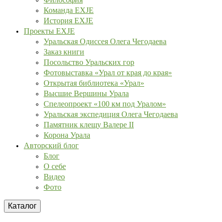
Команда EXJE
История EXJE
Проекты EXJE
Уральская Одиссея Олега Чегодаева
Заказ книги
Посольство Уральских гор
Фотовыставка «Урал от края до края»
Открытая библиотека «Урал»
Высшие Вершины Урала
Спелеопроект «100 км под Уралом»
Уральская экспедиция Олега Чегодаева
Памятник клещу Валере II
Корона Урала
Авторский блог
Блог
О себе
Видео
Фото
Каталог