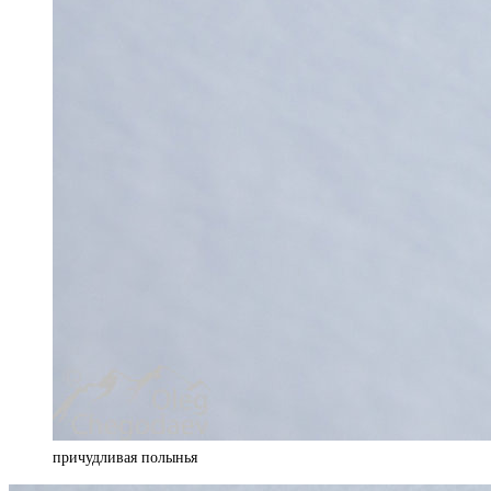
причудливая полынья