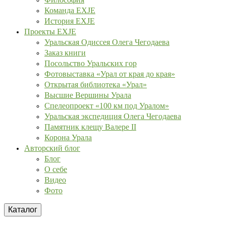
Команда EXJE
История EXJE
Проекты EXJE
Уральская Одиссея Олега Чегодаева
Заказ книги
Посольство Уральских гор
Фотовыставка «Урал от края до края»
Открытая библиотека «Урал»
Высшие Вершины Урала
Спелеопроект «100 км под Уралом»
Уральская экспедиция Олега Чегодаева
Памятник клещу Валере II
Корона Урала
Авторский блог
Блог
О себе
Видео
Фото
Каталог