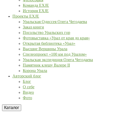
Команда EXJE
История EXJE
Проекты EXJE
Уральская Одиссея Олега Чегодаева
Заказ книги
Посольство Уральских гор
Фотовыставка «Урал от края до края»
Открытая библиотека «Урал»
Высшие Вершины Урала
Спелеопроект «100 км под Уралом»
Уральская экспедиция Олега Чегодаева
Памятник клещу Валере II
Корона Урала
Авторский блог
Блог
О себе
Видео
Фото
Каталог