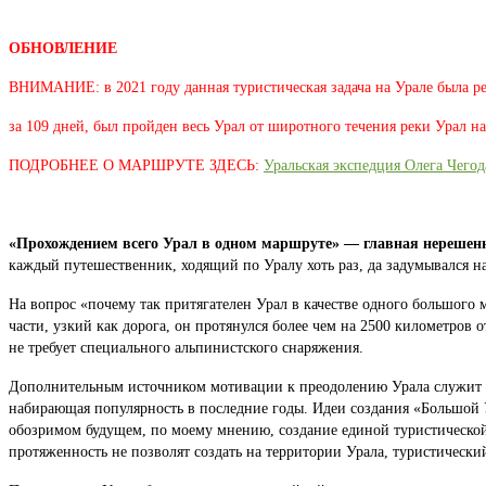
ОБНОВЛЕНИЕ
ВНИМАНИЕ: в 2021 году данная туристическая задача на Урале была р
за 109 дней, был пройден весь Урал от широтного течения реки Урал н
ПОДРОБНЕЕ О МАРШРУТЕ ЗДЕСЬ:
Уральская экспедция Олега Чего
«Прохождением всего Урал в одном маршруте» — главная нерешенн
каждый путешественник, ходящий по Уралу хоть раз, да задумывался на
На вопрос «почему так притягателен Урал в качестве одного большого 
части, узкий как дорога, он протянулся более чем на 2500 километров 
не требует специального альпинистского снаряжения.
Дополнительным источником мотивации к преодолению Урала служит по
набирающая популярность в последние годы. Идеи создания «Большой Ур
обозримом будущем, по моему мнению, создание единой туристической 
протяженность не позволят создать на территории Урала, туристичес