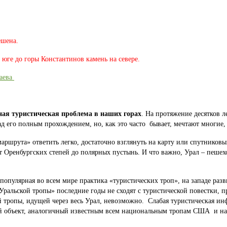
ешена.
а юге до горы Константинов камень на севере.
даева
ая туристическая проблема в наших горах
. На протяжение десятков л
д его полным прохождением, но, как это часто бывает, мечтают многие,
маршрута» ответить легко, достаточно взглянуть на карту или спутнико
от Оренбургских степей до полярных пустынь. И что важно, Урал – пешех
пулярная во всем мире практика «туристических троп», на западе разв
альской тропы» последние годы не сходят с туристической повестки, пра
тропы, идущей через весь Урал, невозможно. Слабая туристическая инф
кий объект, аналогичный известным всем национальным тропам США и на