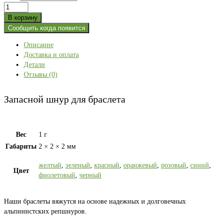
Количество
товара
В корзину
Запасной
Сообщить когда появится
шнур
Описание
для
Доставка и оплата
браслета
Детали
Отзывы (0)
Запасной шнур для браслета
Вес
1 г
Габариты
2 × 2 × 2 мм
желтый
,
зеленый
,
красный
,
оранжевый
,
розовый
,
синий
,
Цвет
фиолетовый
,
черный
Наши браслеты вяжутся на основе надежных и долговечных
альпинистских репшнуров.