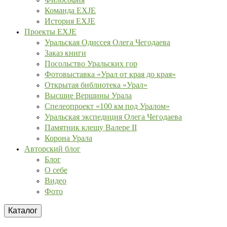
Команда EXJE
История EXJE
Проекты EXJE
Уральская Одиссея Олега Чегодаева
Заказ книги
Посольство Уральских гор
Фотовыставка «Урал от края до края»
Открытая библиотека «Урал»
Высшие Вершины Урала
Спелеопроект «100 км под Уралом»
Уральская экспедиция Олега Чегодаева
Памятник клещу Валере II
Корона Урала
Авторский блог
Блог
О себе
Видео
Фото
Каталог