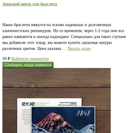
Запасной шнур для браслета
Наши браслеты вяжутся на основе надежных и долговечных
альпинистских репшнуров. Но со временем, через 1-2 года они все
равно пачкаются и иногда надоедают. Специально для таких случаев
мы добавили этот товар, вы можете купить запасные шнуры
различных цветов. Цена указана …
Читать далее
Этот
50
₽
Выберите параметры
товар
Сообщить когда появится
имеет
несколько
вариаций.
Опции
можно
выбрать
на
странице
товара.