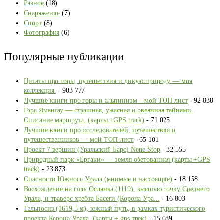
Разное
(18)
Снаряжение
(7)
Спорт
(8)
Фотография
(6)
Популярные публикации
Цитаты про горы, путешествия и дикую природу — моя
коллекция.
- 903 777
Лучшие книги про горы и альпинизм – мой ТОП лист
- 92 838
Гора Ямантау — страшная, ужасная и овеянная тайнами.
Описание маршрута. (карты +GPS track)
- 71 025
Лучшие книги про исследователей, путешествия и
путешественников — мой ТОП лист
- 65 101
Проект 7 вершин (Уральский Барс) None Stop
- 32 555
Природный парк «Ергаки» — земля обетованная (карты +GPS
track)
- 23 873
Опасности Южного Урала (мнимые и настоящие)
- 18 158
Восхождение на гору Ослянка (1119), высшую точку Среднего
Урала, и траверс хребта Басеги (Корона Ура...
- 16 803
Тельпосиз (1619,5 м), южный путь, в рамках туристического
проекта Корона Урала. (карты + gps трек)
- 15 089