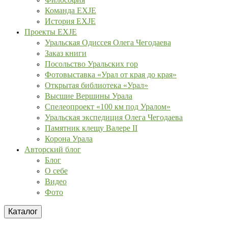
Команда EXJE
История EXJE
Проекты EXJE
Уральская Одиссея Олега Чегодаева
Заказ книги
Посольство Уральских гор
Фотовыставка «Урал от края до края»
Открытая библиотека «Урал»
Высшие Вершины Урала
Спелеопроект «100 км под Уралом»
Уральская экспедиция Олега Чегодаева
Памятник клещу Валере II
Корона Урала
Авторский блог
Блог
О себе
Видео
Фото
Каталог