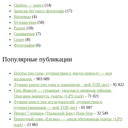
Outdoor — книга
(14)
Записки бегущего фотографа
(17)
Интервью
(4)
Путешествия
(58)
Разное
(18)
Снаряжение
(7)
Спорт
(8)
Фотография
(6)
Популярные публикации
Цитаты про горы, путешествия и дикую природу — моя
коллекция.
- 903 689
Лучшие книги про горы и альпинизм – мой ТОП лист
- 92 822
Гора Ямантау — страшная, ужасная и овеянная тайнами.
Описание маршрута. (карты +GPS track)
- 71 021
Лучшие книги про исследователей, путешествия и
путешественников — мой ТОП лист
- 65 097
Проект 7 вершин (Уральский Барс) None Stop
- 32 549
Природный парк «Ергаки» — земля обетованная (карты +GPS
track)
- 23 865