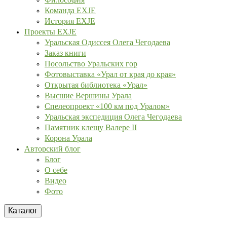
Команда EXJE
История EXJE
Проекты EXJE
Уральская Одиссея Олега Чегодаева
Заказ книги
Посольство Уральских гор
Фотовыставка «Урал от края до края»
Открытая библиотека «Урал»
Высшие Вершины Урала
Спелеопроект «100 км под Уралом»
Уральская экспедиция Олега Чегодаева
Памятник клещу Валере II
Корона Урала
Авторский блог
Блог
О себе
Видео
Фото
Каталог