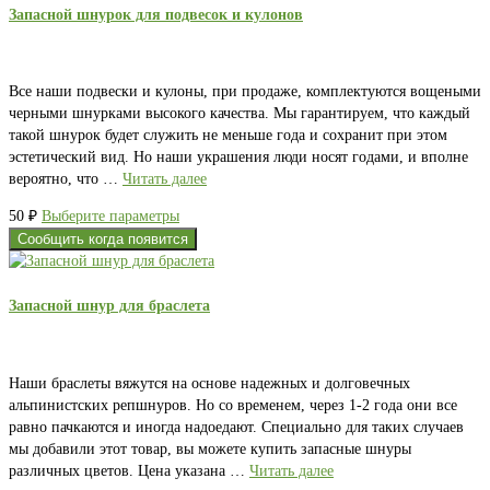
Запасной шнурок для подвесок и кулонов
Все наши подвески и кулоны, при продаже, комплектуются вощеными
черными шнурками высокого качества. Мы гарантируем, что каждый
такой шнурок будет служить не меньше года и сохранит при этом
эстетический вид. Но наши украшения люди носят годами, и вполне
вероятно, что …
Читать далее
Этот
50
₽
Выберите параметры
товар
Сообщить когда появится
имеет
несколько
вариаций.
Запасной шнур для браслета
Опции
можно
выбрать
Наши браслеты вяжутся на основе надежных и долговечных
на
альпинистских репшнуров. Но со временем, через 1-2 года они все
странице
равно пачкаются и иногда надоедают. Специально для таких случаев
товара.
мы добавили этот товар, вы можете купить запасные шнуры
различных цветов. Цена указана …
Читать далее