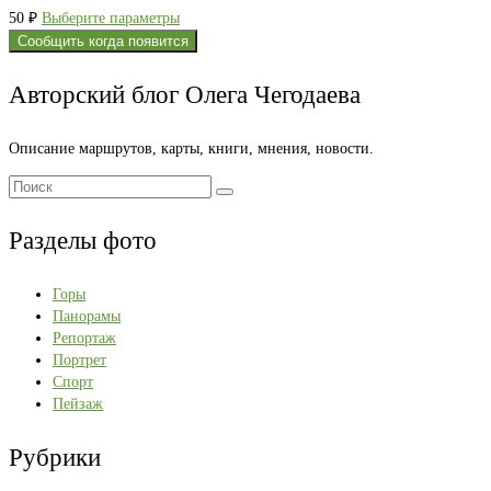
Этот
50
₽
Выберите параметры
товар
Сообщить когда появится
имеет
несколько
Авторский блог Олега Чегодаева
вариаций.
Опции
Описание маршрутов, карты, книги, мнения, новости.
можно
выбрать
Поиск:
на
странице
Разделы фото
товара.
Горы
Панорамы
Репортаж
Портрет
Спорт
Пейзаж
Рубрики