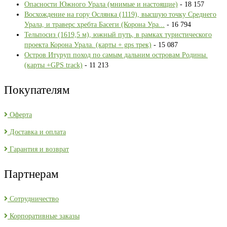
Опасности Южного Урала (мнимые и настоящие)
- 18 157
Восхождение на гору Ослянка (1119), высшую точку Среднего
Урала, и траверс хребта Басеги (Корона Ура...
- 16 794
Тельпосиз (1619,5 м), южный путь, в рамках туристического
проекта Корона Урала. (карты + gps трек)
- 15 087
Остров Итуруп поход по самым дальним островам Родины.
(карты +GPS track)
- 11 213
Покупателям
Оферта
Доставка и оплата
Гарантия и возврат
Партнерам
Сотрудничество
Корпоративные заказы