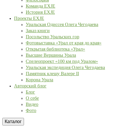
Команда EXJE
История EXJE
Проекты EXJE
Уральская Одиссея Олега Чегодаева
Заказ книги
Посольство Уральских гор
Фотовыставка «Урал от края до края»
Открытая библиотека «Урал»
Высшие Вершины Урала
Спелеопроект «100 км под Уралом»
Уральская экспедиция Олега Чегодаева
Памятник клещу Валере II
Корона Урала
Авторский блог
Блог
О себе
Видео
Фото
Каталог