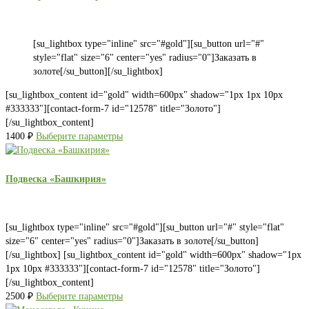
[su_lightbox type="inline" src="#gold"][su_button url="#"
style="flat" size="6" center="yes" radius="0"]Заказать в
золоте[/su_button][/su_lightbox]
[su_lightbox_content id="gold" width=600px" shadow="1px 1px 10px
#333333"][contact-form-7 id="12578" title="Золото"]
[/su_lightbox_content]
1400
₽
Выберите параметры
Подвеска «Башкирия»
[su_lightbox type="inline" src="#gold"][su_button url="#" style="flat"
size="6" center="yes" radius="0"]Заказать в золоте[/su_button]
[/su_lightbox] [su_lightbox_content id="gold" width=600px" shadow="1px
1px 10px #333333"][contact-form-7 id="12578" title="Золото"]
[/su_lightbox_content]
2500
₽
Выберите параметры