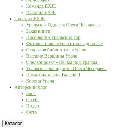
Команда EXJE
История EXJE
Проекты EXJE
Уральская Одиссея Олега Чегодаева
Заказ книги
Посольство Уральских гор
Фотовыставка «Урал от края до края»
Открытая библиотека «Урал»
Высшие Вершины Урала
Спелеопроект «100 км под Уралом»
Уральская экспедиция Олега Чегодаева
Памятник клещу Валере II
Корона Урала
Авторский блог
Блог
О себе
Видео
Фото
Каталог