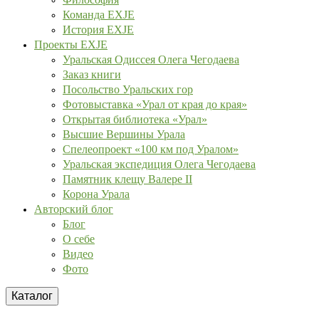
Команда EXJE
История EXJE
Проекты EXJE
Уральская Одиссея Олега Чегодаева
Заказ книги
Посольство Уральских гор
Фотовыставка «Урал от края до края»
Открытая библиотека «Урал»
Высшие Вершины Урала
Спелеопроект «100 км под Уралом»
Уральская экспедиция Олега Чегодаева
Памятник клещу Валере II
Корона Урала
Авторский блог
Блог
О себе
Видео
Фото
Каталог