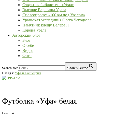
Открытая библиотека «Урал»
Высшие Вершины Урала
Спелеопроект «100 км под Уралом»
Уральская экспедиция Олега Чегодаева
Памятник клещу Валере II
Корона Урала
Авторский блог
Блог
О себе
Видео
Фото
Search for:
Search Button
Назад к
Уфа и Башкирия
Футболка «Уфа» белая
Loading...