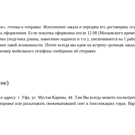
», готовы к отправке. Исполнение заказа и передача его доставщику осу
ень оформления. Если покупка оформлена после 12.00 (Московского време
 (подгонка длины, нанесение надписи и т.п.), увеличивается на 1 рабо
ичии такой возможности. Почти всегда мы идем на встречу срочным заказ
 номер мобильного телефона сообщение об отправке.
ине)
по адресу: г. Уфа, ул. Мустая Карима, 44. Там Вы всегда можете посмот
енировке или раскатывать свежевыпавший снег в близлежащих горах. Вар