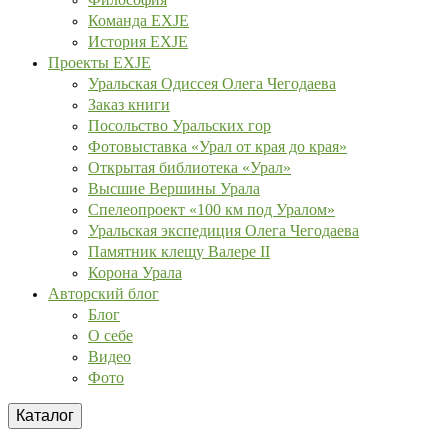
Команда EXJE
История EXJE
Проекты EXJE
Уральская Одиссея Олега Чегодаева
Заказ книги
Посольство Уральских гор
Фотовыставка «Урал от края до края»
Открытая библиотека «Урал»
Высшие Вершины Урала
Спелеопроект «100 км под Уралом»
Уральская экспедиция Олега Чегодаева
Памятник клещу Валере II
Корона Урала
Авторский блог
Блог
О себе
Видео
Фото
Каталог