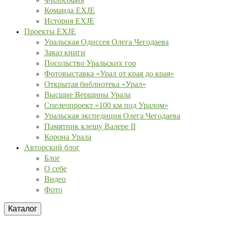
Команда EXJE
История EXJE
Проекты EXJE
Уральская Одиссея Олега Чегодаева
Заказ книги
Посольство Уральских гор
Фотовыставка «Урал от края до края»
Открытая библиотека «Урал»
Высшие Вершины Урала
Спелеопроект «100 км под Уралом»
Уральская экспедиция Олега Чегодаева
Памятник клещу Валере II
Корона Урала
Авторский блог
Блог
О себе
Видео
Фото
Каталог