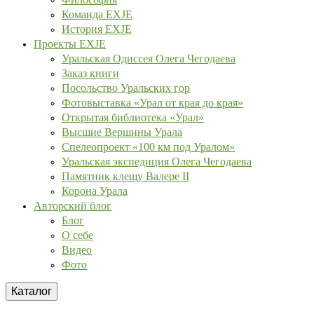
Команда EXJE
История EXJE
Проекты EXJE
Уральская Одиссея Олега Чегодаева
Заказ книги
Посольство Уральских гор
Фотовыставка «Урал от края до края»
Открытая библиотека «Урал»
Высшие Вершины Урала
Спелеопроект «100 км под Уралом»
Уральская экспедиция Олега Чегодаева
Памятник клещу Валере II
Корона Урала
Авторский блог
Блог
О себе
Видео
Фото
Каталог