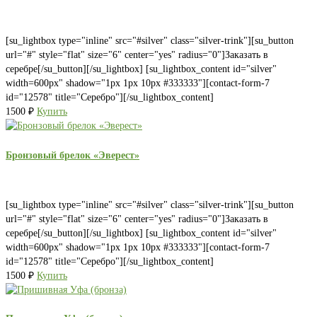
[su_lightbox type="inline" src="#silver" class="silver-trink"][su_button
url="#" style="flat" size="6" center="yes" radius="0"]Заказать в
серебре[/su_button][/su_lightbox] [su_lightbox_content id="silver"
width=600px" shadow="1px 1px 10px #333333"][contact-form-7
id="12578" title="Серебро"][/su_lightbox_content]
1500
₽
Купить
Бронзовый брелок «Эверест»
[su_lightbox type="inline" src="#silver" class="silver-trink"][su_button
url="#" style="flat" size="6" center="yes" radius="0"]Заказать в
серебре[/su_button][/su_lightbox] [su_lightbox_content id="silver"
width=600px" shadow="1px 1px 10px #333333"][contact-form-7
id="12578" title="Серебро"][/su_lightbox_content]
1500
₽
Купить