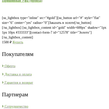
Пришивная Уфа (бронза)
[su_lightbox type="inline" src="#gold"][su_button url="#" style="flat"
size="6" center="yes" radius="0"]Заказать в золоте[/su_button]
[/su_lightbox] [su_lightbox_content id="gold" width=600px" shadow="1px
1px 10px #333333"][contact-form-7 id="12578" title="Золото"]
[/su_lightbox_content]
1500
₽
Купить
Покупателям
Оферта
Доставка и оплата
Гарантия и возврат
Партнерам
Сотрудничество