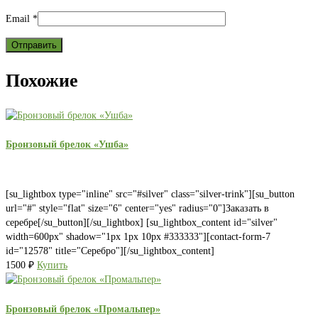
Email
*
Похожие
Бронзовый брелок «Ушба»
[su_lightbox type="inline" src="#silver" class="silver-trink"][su_button
url="#" style="flat" size="6" center="yes" radius="0"]Заказать в
серебре[/su_button][/su_lightbox] [su_lightbox_content id="silver"
width=600px" shadow="1px 1px 10px #333333"][contact-form-7
id="12578" title="Серебро"][/su_lightbox_content]
1500
₽
Купить
Бронзовый брелок «Промальпер»