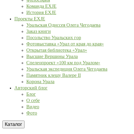
Команда EXJE
История EXJE
Проекты EXJE
Уральская Одиссея Олега Чегодаева
Заказ книги
Посольство Уральских гор
Фотовыставка «Урал от края до края»
Открытая библиотека «Урал»
Высшие Вершины Урала
Спелеопроект «100 км под Уралом»
Уральская экспедиция Олега Чегодаева
Памятник клещу Валере II
Корона Урала
Авторский блог
Блог
О себе
Видео
Фото
Каталог