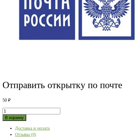
Отправить открытку по почте
50
₽
Количество
товара
В корзину
Отправить
Доставка и оплата
открытку
Отзывы (0)
по