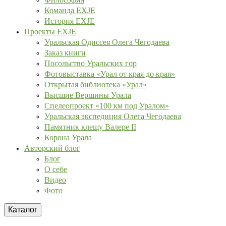
Команда EXJE
История EXJE
Проекты EXJE
Уральская Одиссея Олега Чегодаева
Заказ книги
Посольство Уральских гор
Фотовыставка «Урал от края до края»
Открытая библиотека «Урал»
Высшие Вершины Урала
Спелеопроект «100 км под Уралом»
Уральская экспедиция Олега Чегодаева
Памятник клещу Валере II
Корона Урала
Авторский блог
Блог
О себе
Видео
Фото
Каталог