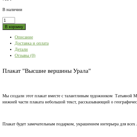
В наличии
Количество
товара
В корзину
Плакат
Описание
"Высшие
Доставка и оплата
вершины
Детали
Урала"
Отзывы (0)
Плакат "Высшие вершины Урала"
Мы создали этот плакат вместе с талантливым художником Татьяной М
нижней части плаката небольшой текст, рассказывающий о географич
Плакат будет замечательным подарком, украшением интерьера для всех 