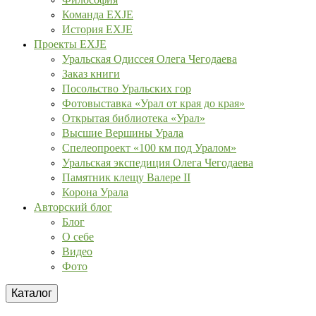
Команда EXJE
История EXJE
Проекты EXJE
Уральская Одиссея Олега Чегодаева
Заказ книги
Посольство Уральских гор
Фотовыставка «Урал от края до края»
Открытая библиотека «Урал»
Высшие Вершины Урала
Спелеопроект «100 км под Уралом»
Уральская экспедиция Олега Чегодаева
Памятник клещу Валере II
Корона Урала
Авторский блог
Блог
О себе
Видео
Фото
Каталог