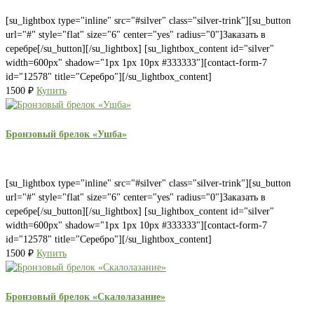
[su_lightbox type="inline" src="#silver" class="silver-trink"][su_button
url="#" style="flat" size="6" center="yes" radius="0"]Заказать в
серебре[/su_button][/su_lightbox] [su_lightbox_content id="silver"
width=600px" shadow="1px 1px 10px #333333"][contact-form-7
id="12578" title="Серебро"][/su_lightbox_content]
1500
₽
Купить
Бронзовый брелок «Ушба»
[su_lightbox type="inline" src="#silver" class="silver-trink"][su_button
url="#" style="flat" size="6" center="yes" radius="0"]Заказать в
серебре[/su_button][/su_lightbox] [su_lightbox_content id="silver"
width=600px" shadow="1px 1px 10px #333333"][contact-form-7
id="12578" title="Серебро"][/su_lightbox_content]
1500
₽
Купить
Бронзовый брелок «Скалолазание»