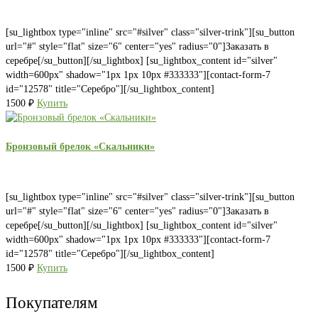
[su_lightbox type="inline" src="#silver" class="silver-trink"][su_button
url="#" style="flat" size="6" center="yes" radius="0"]Заказать в
серебре[/su_button][/su_lightbox] [su_lightbox_content id="silver"
width=600px" shadow="1px 1px 10px #333333"][contact-form-7
id="12578" title="Серебро"][/su_lightbox_content]
1500
₽
Купить
Бронзовый брелок «Скальники»
[su_lightbox type="inline" src="#silver" class="silver-trink"][su_button
url="#" style="flat" size="6" center="yes" radius="0"]Заказать в
серебре[/su_button][/su_lightbox] [su_lightbox_content id="silver"
width=600px" shadow="1px 1px 10px #333333"][contact-form-7
id="12578" title="Серебро"][/su_lightbox_content]
1500
₽
Купить
Покупателям