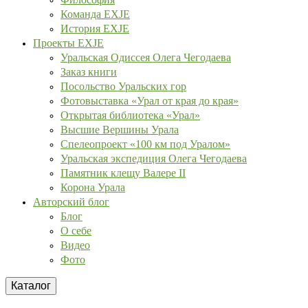
Команда EXJE
История EXJE
Проекты EXJE
Уральская Одиссея Олега Чегодаева
Заказ книги
Посольство Уральских гор
Фотовыставка «Урал от края до края»
Открытая библиотека «Урал»
Высшие Вершины Урала
Спелеопроект «100 км под Уралом»
Уральская экспедиция Олега Чегодаева
Памятник клещу Валере II
Корона Урала
Авторский блог
Блог
О себе
Видео
Фото
Каталог