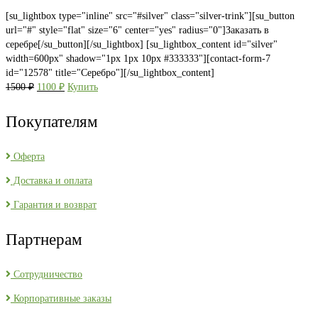
[su_lightbox type="inline" src="#silver" class="silver-trink"][su_button
url="#" style="flat" size="6" center="yes" radius="0"]Заказать в
серебре[/su_button][/su_lightbox] [su_lightbox_content id="silver"
width=600px" shadow="1px 1px 10px #333333"][contact-form-7
id="12578" title="Серебро"][/su_lightbox_content]
Первоначальная
Текущая
1500
₽
1100
₽
Купить
цена
цена:
составляла
1100 ₽.
Покупателям
1500 ₽.
Оферта
Доставка и оплата
Гарантия и возврат
Партнерам
Сотрудничество
Корпоративные заказы