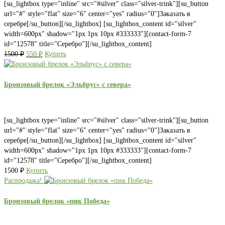
[su_lightbox type="inline" src="#silver" class="silver-trink"][su_button
url="#" style="flat" size="6" center="yes" radius="0"]Заказать в
серебре[/su_button][/su_lightbox] [su_lightbox_content id="silver"
width=600px" shadow="1px 1px 10px #333333"][contact-form-7
id="12578" title="Серебро"][/su_lightbox_content]
Первоначальная
Текущая
1500
₽
550
₽
Купить
цена
цена:
составляла
550 ₽.
1500 ₽.
Бронзовый брелок «Эльбрус» с севера»
[su_lightbox type="inline" src="#silver" class="silver-trink"][su_button
url="#" style="flat" size="6" center="yes" radius="0"]Заказать в
серебре[/su_button][/su_lightbox] [su_lightbox_content id="silver"
width=600px" shadow="1px 1px 10px #333333"][contact-form-7
id="12578" title="Серебро"][/su_lightbox_content]
1500
₽
Купить
Распродажа!
Бронзовый брелок «пик Победа»