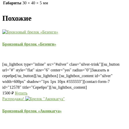
Габариты
30 × 40 × 5 мм
Похожие
Бронзовый брелок «Безенги»
[su_lightbox type="inline" src="#silver" class="silver-trink"][su_button
url="#" style="flat" size="6" center="yes" radius="0"]Заказать в
серебре[/su_button][/su_lightbox] [su_lightbox_content id="silver"
width=600px" shadow="1px 1px 10px #333333"][contact-form-7
id="12578" title="Серебро"][/su_lightbox_content]
1500
₽
Купить
Распродажа!
Бронзовый брелок «Аконкагуа»