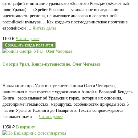
фотографий и описание уральского «Золотого Кольца» («Железный
пояс Урала»). . .»Хребет России» — уникальное исследование
идентичности региона, не имеющее аналогов в современной
российской культуре. . .Как когда-то постмодернистское прочтение
европейской …
Читать далее
1100
₽
Читать далее
Сообщить когда появится
Смотри Урал. Книга-путешествие. Олег Чегодаев
Новая книга про Урал от путешественника Олега Чегодаева,
написанная в соавторстве с художниками Анной и Варварой Кендель
Книга рассказывает об Уральских горах, истории их освоения,
достопримечательностях, маршрутах, особенностях природы всех 5
частей Урала от Южного до Полярного. Тексты сопровождаются
великолепными …
Читать далее
1950
₽
В корзину