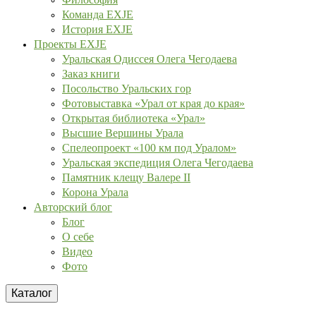
Команда EXJE
История EXJE
Проекты EXJE
Уральская Одиссея Олега Чегодаева
Заказ книги
Посольство Уральских гор
Фотовыставка «Урал от края до края»
Открытая библиотека «Урал»
Высшие Вершины Урала
Спелеопроект «100 км под Уралом»
Уральская экспедиция Олега Чегодаева
Памятник клещу Валере II
Корона Урала
Авторский блог
Блог
О себе
Видео
Фото
Каталог